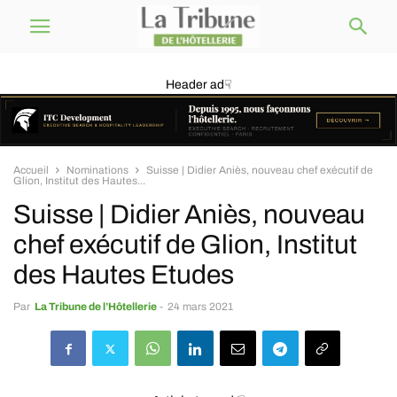
Header ad☟
Accueil
Nominations
Suisse | Didier Aniès, nouveau chef exécutif de
Glion, Institut des Hautes...
Suisse | Didier Aniès, nouveau
chef exécutif de Glion, Institut
des Hautes Etudes
Par
La Tribune de l’Hôtellerie
-
24 mars 2021