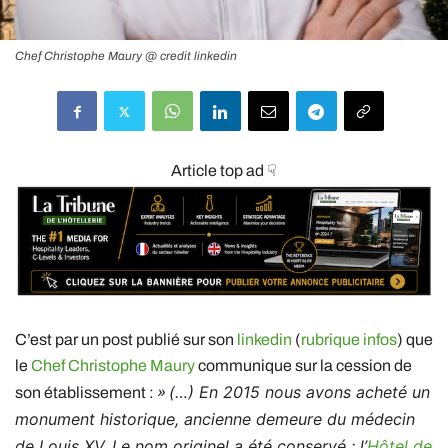
Chef Christophe Maury @ credit linkedin
Article top ad ☟
C’est par un post publié sur son
linkedin
(
rubrique infos
) que
le
Chef Christophe Maury
communique sur la cession de
(…) En 2015 nous avons acheté un
son établissement :
»
monument historique, ancienne demeure du médecin
de Louis XV. Le nom originel a été conservé : l’
Hôtel de