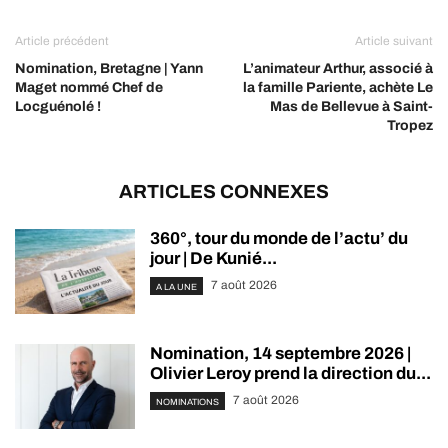
Article précédent
Article suivant
Nomination, Bretagne | Yann
L’animateur Arthur, associé à
Maget nommé Chef de
la famille Pariente, achète Le
Locguénolé !
Mas de Bellevue à Saint-
Tropez
ARTICLES CONNEXES
360°, tour du monde de l’actu’ du
jour | De Kunié...
7 août 2026
A LA UNE
Nomination, 14 septembre 2026 |
Olivier Leroy prend la direction du...
7 août 2026
NOMINATIONS