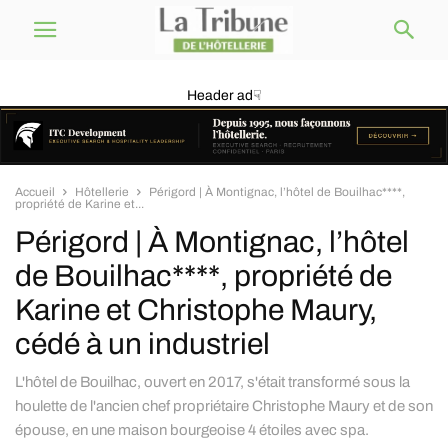
Header ad☟
Accueil
Hôtellerie
Périgord | À Montignac, l’hôtel de Bouilhac****,
propriété de Karine et...
Périgord | À Montignac, l’hôtel
de Bouilhac****, propriété de
Karine et Christophe Maury,
cédé à un industriel
L'hôtel de Bouilhac, ouvert en 2017, s'était transformé sous la
houlette de l'ancien chef propriétaire Christophe Maury et de son
épouse, en une maison bourgeoise 4 étoiles avec spa.