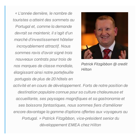
« L’année dernière, le nombre de
touristes a atteint des sommets au
Portugal et, comme la demande
devrait se maintenir, il s’agit d’un
marché d’investissement hôtelier
incroyablement attractif. Nous
sommes ravis d’avoir signé trois
nouveaux contrats pour trois de
Patrick Fitzgibbon @ credit
nos marques de classe mondiale,
Hilton
élargissant ainsi notre portefeuille
portugais de plus de 20 hôtels en
activité et en cours de développement. Forts de notre position de
destination populaire connue pour sa culture chaleureuse et
accueillante, ses paysages magnifiques et sa gastronomie et
ses boissons fantastiques, nous sommes fiers d’améliorer
encore davantage la gamme d’options offertes aux voyageurs au
Portugal. » Patrick Fitzgibbon, vice-président senior du
développement EMEA chez Hilton