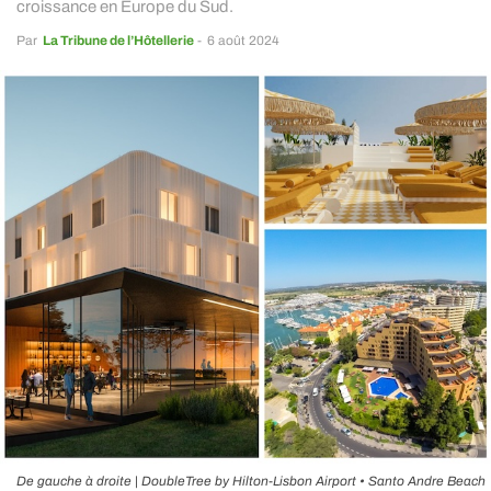
croissance en Europe du Sud.
Par
La Tribune de l’Hôtellerie
-
6 août 2024
De gauche à droite | DoubleTree by Hilton-Lisbon Airport • Santo Andre Beach