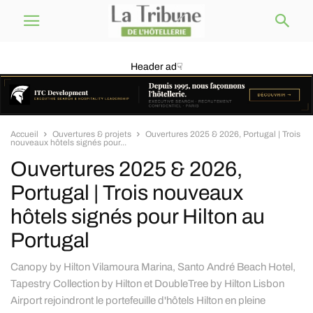
Header ad☟
Accueil
Ouvertures & projets
Ouvertures 2025 & 2026, Portugal | Trois
nouveaux hôtels signés pour...
Ouvertures 2025 & 2026,
Portugal | Trois nouveaux
hôtels signés pour Hilton au
Portugal
Canopy by Hilton Vilamoura Marina, Santo André Beach Hotel,
Tapestry Collection by Hilton et DoubleTree by Hilton Lisbon
Airport rejoindront le portefeuille d'hôtels Hilton en pleine