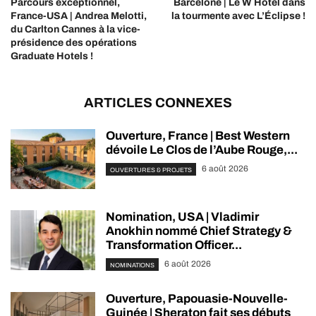
Parcours exceptionnel,
Barcelone | Le W Hotel dans
France-USA | Andrea Melotti,
la tourmente avec L’Éclipse !
du Carlton Cannes à la vice-
présidence des opérations
Graduate Hotels !
ARTICLES CONNEXES
Ouverture, France | Best Western
dévoile Le Clos de l’Aube Rouge,...
6 août 2026
OUVERTURES & PROJETS
Nomination, USA | Vladimir
Anokhin nommé Chief Strategy &
Transformation Officer...
6 août 2026
NOMINATIONS
Ouverture, Papouasie-Nouvelle-
Guinée | Sheraton fait ses débuts