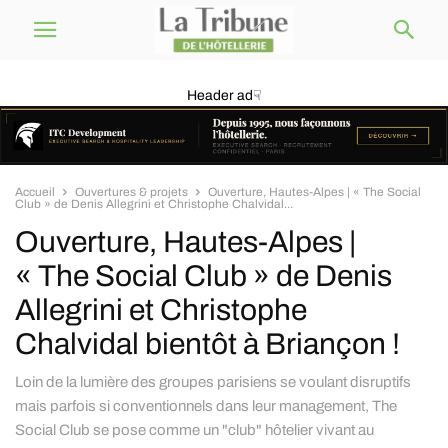
Header ad☟
Accueil
Ouvertures & projets
Ouverture, Hautes-Alpes | « The Social
Club » de Denis Allegrini et Christophe Chalvidal...
Ouverture, Hautes-Alpes |
« The Social Club » de Denis
Allegrini et Christophe
Chalvidal bientôt à Briançon !
Loin de la lumière des groupes parisiens se voulant disruptifs
mais parfois si conventionnels dans leur management, The
Social Club se pose comme un "club" hôtelier vivant au