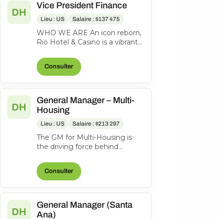
Vice President Finance
DH
Lieu : US
Salaire : $137 475
WHO WE ARE An icon reborn,
Rio Hotel & Casino is a vibrant
oasis just one block off the
famed Las Vegas Strip on
Consulter
Flam...
General Manager – Multi-
DH
Housing
Lieu : US
Salaire : $213 297
The GM for Multi-Housing is
the driving force behind
roughly $160M in revenue
across two direct-selling
Consulter
segments — Mu...
General Manager (Santa
DH
Ana)