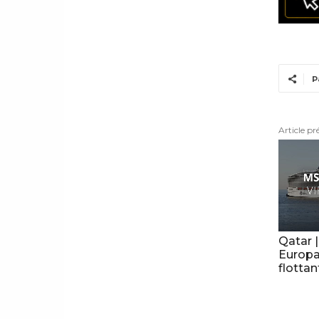
P
Article pr
Qatar 
Europa,
flottan