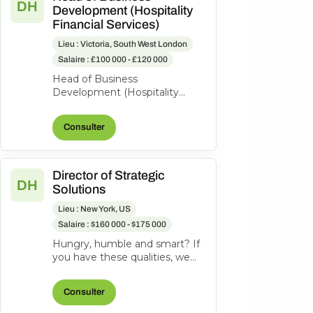
DH
Development (Hospitality
Financial Services)
Lieu : Victoria, South West London
Salaire : £100 000 - £120 000
Head of Business
Development (Hospitality
Financial Services) £60k-£65k
£120k-£130k OTE | Hybrid
Consulter
Hybrid | London fiel...
Director of Strategic
DH
Solutions
Lieu : New York, US
Salaire : $160 000 - $175 000
Hungry, humble and smart? If
you have these qualities, we
want you on the team. Job
Summary: The Director of
Consulter
Strategi...