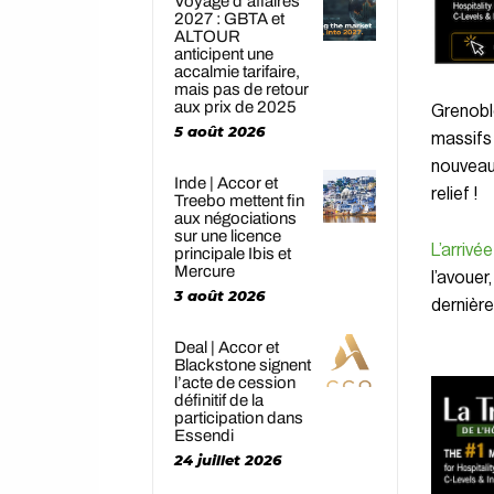
Voyage d’affaires
2027 : GBTA et
ALTOUR
anticipent une
accalmie tarifaire,
mais pas de retour
aux prix de 2025
Grenoble
5 août 2026
massifs 
nouveau 
Inde | Accor et
relief !
Treebo mettent fin
aux négociations
sur une licence
L’arrivée
principale Ibis et
Mercure
l’avouer,
3 août 2026
dernière
Deal | Accor et
Blackstone signent
l’acte de cession
définitif de la
participation dans
Essendi
24 juillet 2026