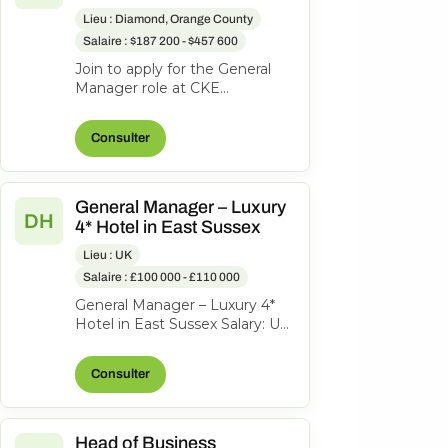
Lieu : Diamond, Orange County
Salaire : $187 200 - $457 600
Join to apply for the General
Manager role at CKE
Restaurants, Inc. 3 months ago
Be among the first 25
Consulter
applicants Joi...
General Manager – Luxury
DH
4* Hotel in East Sussex
Lieu : UK
Salaire : £100 000 - £110 000
General Manager – Luxury 4*
Hotel in East Sussex Salary: Up
to £110,000 + Bonus An
exciting opportunity has arisen
Consulter
fo...
Head of Business