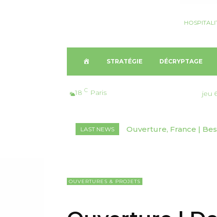
HOSPITALI
A
STRATÉGIE
DÉCRYPTAGE
C
C
18
Paris
jeu 
C
Ouverture, France | Bes
Nomination, USA | Vla
LAST NEWS
U
Montpellier
Vacations Worldwide
E
I
OUVERTURES & PROJETS
L