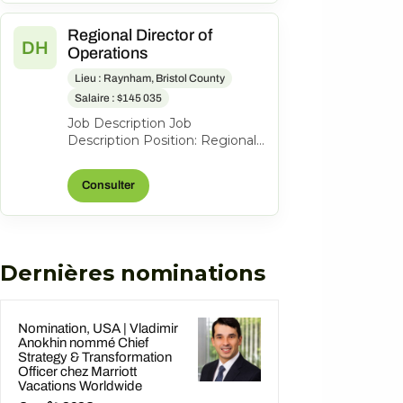
Regional Director of
DH
Operations
Lieu : Raynham, Bristol County
Salaire : $145 035
Job Description Job
Description Position: Regional
Director of Operations |
Regional Manager Location:
Consulter
Raynham, MA Ba...
Dernières nominations
Nomination, USA | Vladimir
Anokhin nommé Chief
Strategy & Transformation
Officer chez Marriott
Vacations Worldwide