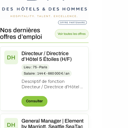
Nos dernières
Voir toutes les offres
offres d’emploi
Directeur / Directrice
DH
d’Hôtel 5 Étoiles (H/F)
Lieu : 75 - Paris
Salaire : 144 € - 660 000 € / an
Descriptif de fonction
Directeur / Directrice d'Hôtel 5
Étoiles (H/F) – Création
d'Expérience Client
Consulter
L'entreprise : N...
General Manager | Element
DH
by Marriott, Seattle SeaTac