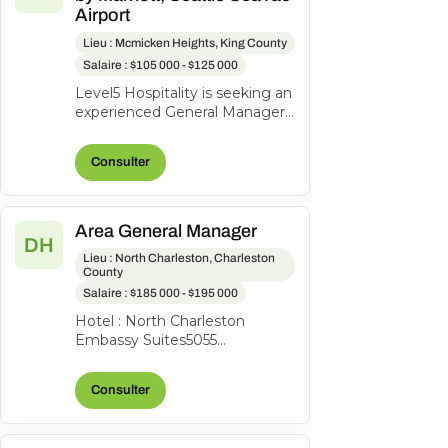
Airport
Lieu : Mcmicken Heights, King County
Salaire : $105 000 - $125 000
Level5 Hospitality is seeking an
experienced General Manager
to lead the Element by
Marriott, an award-winning 177-
Consulter
ro...
Area General Manager
DH
Lieu : North Charleston, Charleston
County
Salaire : $185 000 - $195 000
Hotel : North Charleston
Embassy Suites5055
International BlvdN Charleston,
SC 29418Area Hotel General
Consulter
ManagerFull ti...