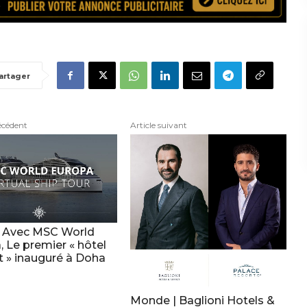
artager
écédent
Article suivant
| Avec MSC World
 Le premier « hôtel
t » inauguré à Doha
Monde | Baglioni Hotels &