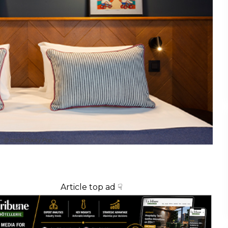
@ credit Rocky Pop
Article top ad ☟