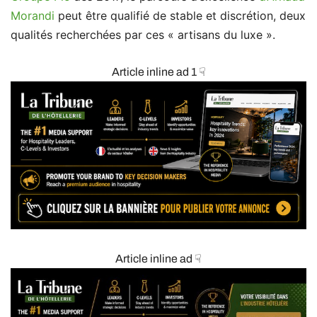
Morandi
peut être qualifié de stable et discrétion, deux
qualités recherchées par ces « artisans du luxe ».
Article inline ad 1 ☟
Article inline ad ☟