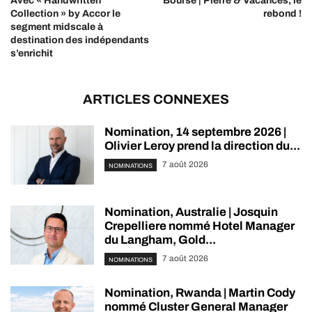
Avec « Handwritten
Bourse | Pierre & Vacances, le
Collection » by Accor le
rebond !
segment midscale à
destination des indépendants
s’enrichit
ARTICLES CONNEXES
Nomination, 14 septembre 2026 |
Olivier Leroy prend la direction du...
7 août 2026
NOMINATIONS
Nomination, Australie | Josquin
Crepelliere nommé Hotel Manager
du Langham, Gold...
7 août 2026
NOMINATIONS
Nomination, Rwanda | Martin Cody
nommé Cluster General Manager