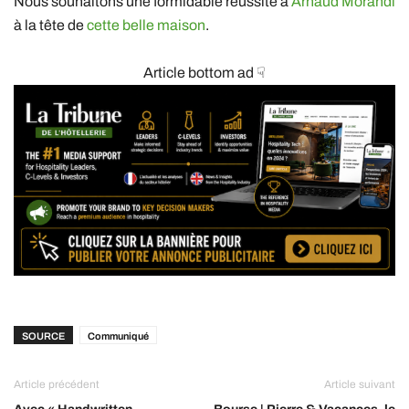
Nous souhaitons une formidable réussite à
Arnaud Morandi
à la tête de
cette belle maison
.
Article bottom ad ☟
SOURCE
Communiqué
Article précédent
Article suivant