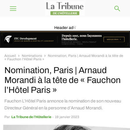
Header ad☟
Accueil
Nominations
Nomination, Paris | Arnaud Morandi à la tête de
« Fauchon l’Hôtel Paris »
Nomination, Paris | Arnaud
Morandi à la tête de « Fauchon
l’Hôtel Paris »
Fauchon L’Hôtel Paris annonce la nomination de son nouveau
Directeur Général en la personne d’Arnaud Morandi.
Par
La Tribune de l’Hôtellerie
-
19 janvier 2023