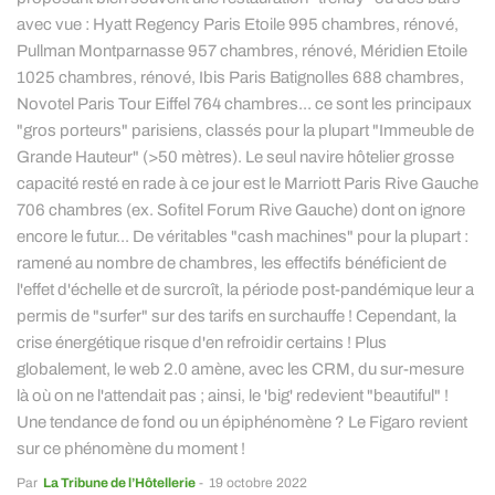
avec vue : Hyatt Regency Paris Etoile 995 chambres, rénové,
Pullman Montparnasse 957 chambres, rénové, Méridien Etoile
1025 chambres, rénové, Ibis Paris Batignolles 688 chambres,
Novotel Paris Tour Eiffel 764 chambres... ce sont les principaux
"gros porteurs" parisiens, classés pour la plupart "Immeuble de
Grande Hauteur" (>50 mètres). Le seul navire hôtelier grosse
capacité resté en rade à ce jour est le Marriott Paris Rive Gauche
706 chambres (ex. Sofitel Forum Rive Gauche) dont on ignore
encore le futur... De véritables "cash machines" pour la plupart :
ramené au nombre de chambres, les effectifs bénéficient de
l'effet d'échelle et de surcroît, la période post-pandémique leur a
permis de "surfer" sur des tarifs en surchauffe ! Cependant, la
crise énergétique risque d'en refroidir certains ! Plus
globalement, le web 2.0 amène, avec les CRM, du sur-mesure
là où on ne l'attendait pas ; ainsi, le 'big' redevient "beautiful" !
Une tendance de fond ou un épiphénomène ? Le Figaro revient
sur ce phénomène du moment !
Par
La Tribune de l’Hôtellerie
-
19 octobre 2022