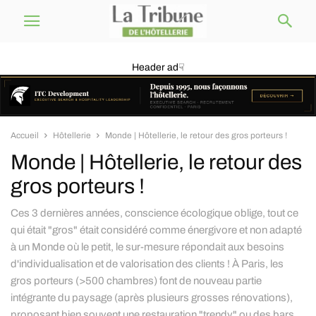
Header ad☟
Accueil
Hôtellerie
Monde | Hôtellerie, le retour des gros porteurs !
Monde | Hôtellerie, le retour des
gros porteurs !
Ces 3 dernières années, conscience écologique oblige, tout ce
qui était "gros" était considéré comme énergivore et non adapté
à un Monde où le petit, le sur-mesure répondait aux besoins
d'individualisation et de valorisation des clients ! À Paris, les
gros porteurs (>500 chambres) font de nouveau partie
intégrante du paysage (après plusieurs grosses rénovations),
proposant bien souvent une restauration "trendy" ou des bars