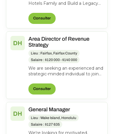
Hotels Family and Build a Legacy
of Hospitality! Work Location: Hyatt
Place Schaumbu...
Consulter
Area Director of Revenue
DH
Strategy
Lieu : Fairfax, Fairfax County
Salaire : $120 000 - $140 000
We are seeking an experienced and
strategic-minded individual to join
our team as an Area Director of
Revenue Strateg...
Consulter
General Manager
DH
Lieu : Wake Island, Honolulu
Salaire : $127 635
We're looking for motivated,