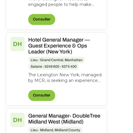
engaged people to help make
everyone's journeys better.
Manages and directs the operatio...
Consulter
Hotel General Manager —
DH
Guest Experience & Ops
Leader (New York)
Lieu : Grand Central, Manhattan
Salaire : $249 600 - $374 400
The Lexington New York, managed
by MCR, is seeking an experienced
General Manager to oversee hotel
operations, ensuri...
Consulter
General Manager- DoubleTree
DH
Midland West (Midland)
Lieu : Midland, Midland County