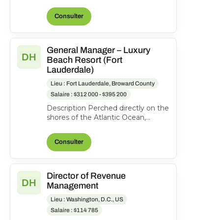
Suites Hotel, 50 S Front St.,
Columbus, Ohio, United States o...
Consulter
General Manager – Luxury
DH
Beach Resort (Fort
Lauderdale)
Lieu : Fort Lauderdale, Broward County
Salaire : $312 000 - $395 200
Description Perched directly on the
shores of the Atlantic Ocean,
Pelican Grand Beach Resort is one
of Fort Lauderdal...
Consulter
Director of Revenue
DH
Management
Lieu : Washington, D.C., US
Salaire : $114 785