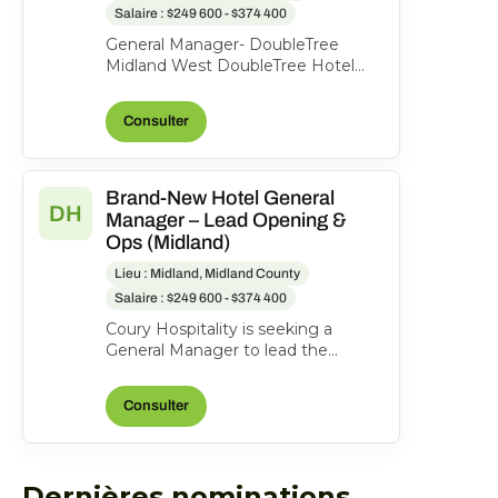
Salaire : $249 600 - $374 400
General Manager- DoubleTree
Midland West DoubleTree Hotel
Midland, 1403 N Loop 250 West,
Midland, Texas, United State...
Consulter
Brand-New Hotel General
DH
Manager – Lead Opening &
Ops (Midland)
Lieu : Midland, Midland County
Salaire : $249 600 - $374 400
Coury Hospitality is seeking a
General Manager to lead the
opening and ongoing operations of
the new DoubleTree Midla...
Consulter
Dernières nominations