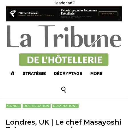
Header ad☟
A
STRATÉGIE
DÉCRYPTAGE
MORE
C
C
MONDE
RESTAURATION
NOMINATIONS
U
Londres, UK | Le chef Masayoshi