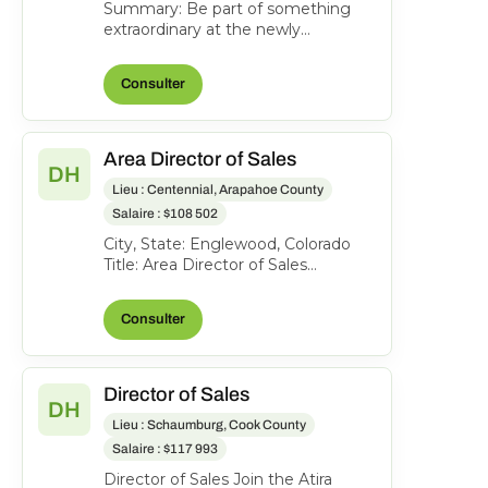
Summary: Be part of something
extraordinary at the newly
reimagined Hyatt Regency
Washington on Capitol Hill-an
Consulter
iconi...
Area Director of Sales
DH
Lieu : Centennial, Arapahoe County
Salaire : $108 502
City, State: Englewood, Colorado
Title: Area Director of Sales
Location: Englewood CO FLSA:
Exempt Status: F ull-time...
Consulter
Director of Sales
DH
Lieu : Schaumburg, Cook County
Salaire : $117 993
Director of Sales Join the Atira