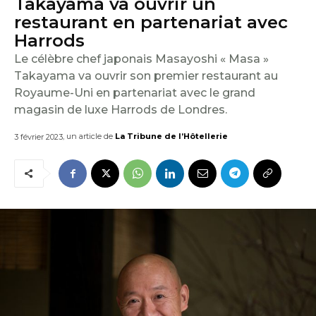
Takayama va ouvrir un
E
restaurant en partenariat avec
I
Harrods
Le célèbre chef japonais Masayoshi « Masa »
L
Takayama va ouvrir son premier restaurant au
Royaume-Uni en partenariat avec le grand
magasin de luxe Harrods de Londres.
, un article de
La Tribune de l’Hôtellerie
3 février 2023