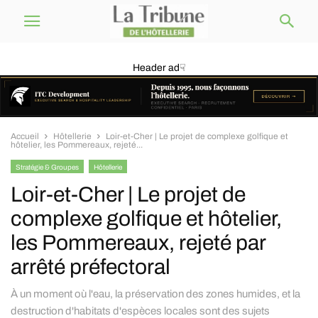
Header ad☟
Accueil
Hôtellerie
Loir-et-Cher | Le projet de complexe golfique et
hôtelier, les Pommereaux, rejeté...
Stratégie & Groupes
Hôtellerie
Loir-et-Cher | Le projet de
complexe golfique et hôtelier,
les Pommereaux, rejeté par
arrêté préfectoral
À un moment où l'eau, la préservation des zones humides, et la
destruction d'habitats d'espèces locales sont des sujets