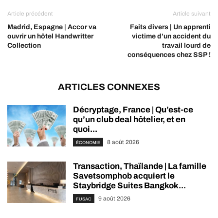
Article précédent
Article suivant
Madrid, Espagne | Accor va
Faits divers | Un apprenti
ouvrir un hôtel Handwritter
victime d’un accident du
Collection
travail lourd de
conséquences chez SSP !
ARTICLES CONNEXES
Décryptage, France | Qu’est-ce
qu’un club deal hôtelier, et en
quoi...
8 août 2026
ÉCONOMIE
Transaction, Thaïlande | La famille
Savetsomphob acquiert le
Staybridge Suites Bangkok...
9 août 2026
FUSAC