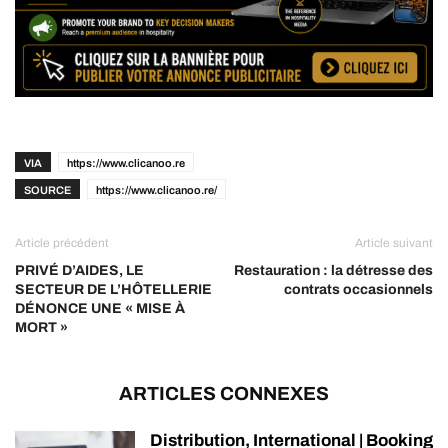
VIA
https://www.clicanoo.re
SOURCE
https://www.clicanoo.re/
Article précédent
Article suivant
PRIVÉ D’AIDES, LE
Restauration : la détresse des
SECTEUR DE L’HÔTELLERIE
contrats occasionnels
DÉNONCE UNE « MISE À
MORT »
ARTICLES CONNEXES
Distribution, International | Booking