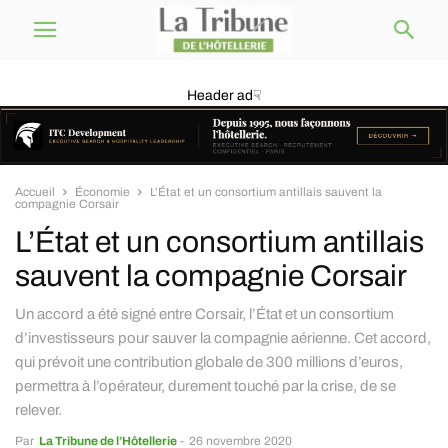
Header ad☟
Accueil
Économie
L’État et un consortium antillais sauvent la
compagnie Corsair
L’État et un consortium antillais
sauvent la compagnie Corsair
Un accord a été signé entre Corsair, l’État et un consortium
d’investisseurs pour sauver la compagnie aérienne. Cet accord,
qui prévoit une contribution globale de 300 millions d’euros,
permettra à l’opérateur, durement touché par la crise, de se
relever.
Par
La Tribune de l’Hôtellerie
-
26 novembre 2020