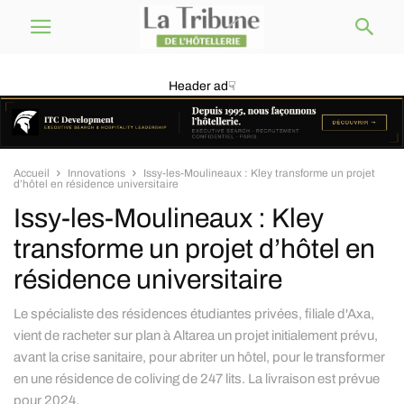
Header ad☟
Accueil
Innovations
Issy-les-Moulineaux : Kley transforme un projet
d’hôtel en résidence universitaire
Issy-les-Moulineaux : Kley
transforme un projet d’hôtel en
résidence universitaire
Le spécialiste des résidences étudiantes privées, filiale d'Axa,
vient de racheter sur plan à Altarea un projet initialement prévu,
avant la crise sanitaire, pour abriter un hôtel, pour le transformer
en une résidence de coliving de 247 lits. La livraison est prévue
pour 2024.