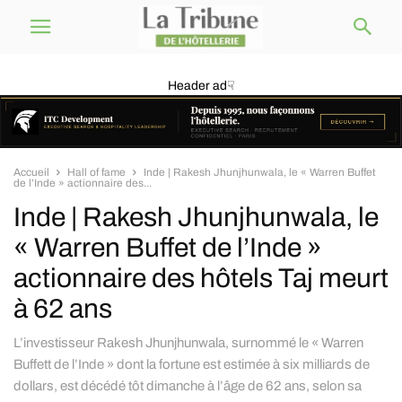
Header ad☟
Accueil
Hall of fame
Inde | Rakesh Jhunjhunwala, le « Warren Buffet
de l’Inde » actionnaire des...
Inde | Rakesh Jhunjhunwala, le
« Warren Buffet de l’Inde »
actionnaire des hôtels Taj meurt
à 62 ans
L’investisseur Rakesh Jhunjhunwala, surnommé le « Warren
Buffett de l’Inde » dont la fortune est estimée à six milliards de
dollars, est décédé tôt dimanche à l’âge de 62 ans, selon sa