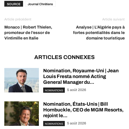
SOURCE
Journal Chrétiens
Article précédent
Article suivant
Monaco | Robert Thielen,
Analyse | L’Algérie pays à
promoteur de l’essor de
fortes potentialités dans le
Vintimille en Italie
domaine touristique
ARTICLES CONNEXES
Nomination, Royaume-Uni | Jean
Louis Fresta nommé Acting
General Manager du...
5 août 2026
NOMINATIONS
Nomination, États-Unis | Bill
Hornbuckle, CEO de MGM Resorts,
rejoint le...
5 août 2026
NOMINATIONS