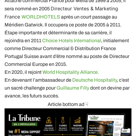
Attaché commercial France pour Meliá de 1999 à 2005, il
Directeur Ventes & Marketing
sera nommé en 2005
France
WORLDHOTELS
après un court passage au
Méridien Gatwick. Il occupera ce poste de 2005 à 2011.
Étape importante et déterminante de sa carrière, il
rejoindra en 2011
Choice Hotels International
, initialement
comme Directeur Commercial & Distribution France
Portugal Suisse avant d’être nommé au poste de Directeur
Commercial Europe en 2015.
En 2020, il rejoint
World Hospitality Alliance.
En devenant l’ambassadeur de
Deutsche Hospitality
, c’est
un sacré challenge pour
Guillaume Filly
dont on devine par
avance, les futurs succès.
Article bottom ad ☟