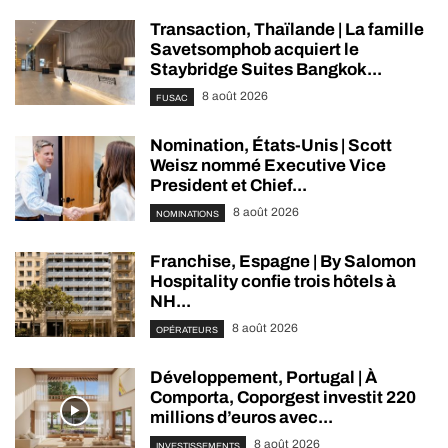
Transaction, Thaïlande | La famille
Savetsomphob acquiert le
Staybridge Suites Bangkok...
8 août 2026
FUSAC
Nomination, États-Unis | Scott
Weisz nommé Executive Vice
President et Chief...
8 août 2026
NOMINATIONS
Franchise, Espagne | By Salomon
Hospitality confie trois hôtels à
NH...
8 août 2026
OPÉRATEURS
Développement, Portugal | À
Comporta, Coporgest investit 220
millions d’euros avec...
8 août 2026
INVESTISSEMENTS