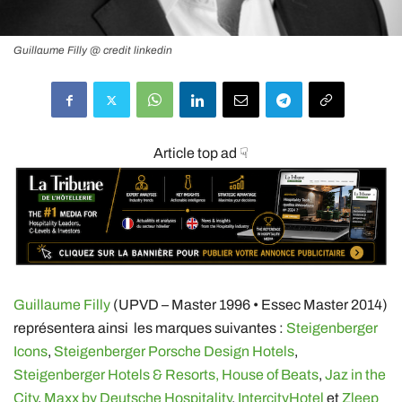
Guillaume Filly @ credit linkedin
Article top ad ☟
Guillaume Filly
(UPVD – Master 1996 • Essec Master 2014)
représentera ainsi les marques suivantes :
Steigenberger
Icons
,
Steigenberger Porsche Design Hotels
,
Steigenberger Hotels & Resorts,
House of Beats
,
Jaz in the
City
,
Maxx by Deutsche Hospitality
,
IntercityHotel
et
Zleep