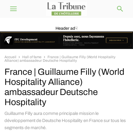
Header ad☟
Accueil
Hall of fame
France | Guillaume Filly (World Hospitality
Alliance) ambassadeur Deutsche Hospitality
France | Guillaume Filly (World
Hospitality Alliance)
ambassadeur Deutsche
Hospitality
Guillaume Filly aura comme principale mission le
développement de Deutsche Hospitality en France sur tous les
segments de marché.