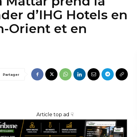
 Mattar prend la
ader d’IHG Hotels en
-Orient et en
Partager
Article top ad ☟