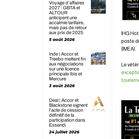
Voyage d’affaires
2027 : GBTA et
ALTOUR
anticipent une
accalmie tarifaire,
mais pas de retour
aux prix de 2025
IHG Hot
5 août 2026
poste de
(IMEA).
Inde | Accor et
Treebo mettent fin
aux négociations
Le vétér
sur une licence
excepti
principale Ibis et
Mercure
tourism
3 août 2026
Deal | Accor et
Blackstone signent
l’acte de cession
définitif de la
participation dans
Essendi
24 juillet 2026