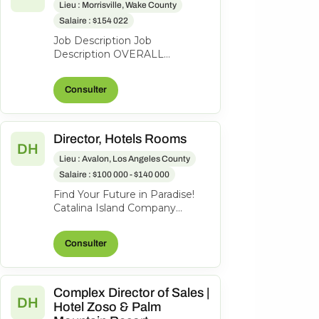
Lieu : Morrisville, Wake County
Salaire : $154 022
Job Description Job
Description OVERALL
POSITION DESCRIPTION: The
Director of Finance serves as a
Consulter
strategic business...
Director, Hotels Rooms
DH
Lieu : Avalon, Los Angeles County
Salaire : $100 000 - $140 000
Find Your Future in Paradise!
Catalina Island Company
welcomes all guests and
visitors to our very special
Consulter
island. Be...
Complex Director of Sales |
DH
Hotel Zoso & Palm