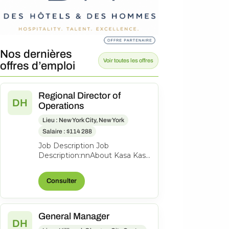
Nos dernières
Voir toutes les offres
offres d’emploi
Regional Director of
DH
Operations
Lieu : New York City, New York
Salaire : $114 288
Job Description Job
Description:nnAbout Kasa Kasa
is the leading tech-enabled
hotel and apartment hotel
Consulter
brand and man...
General Manager
DH