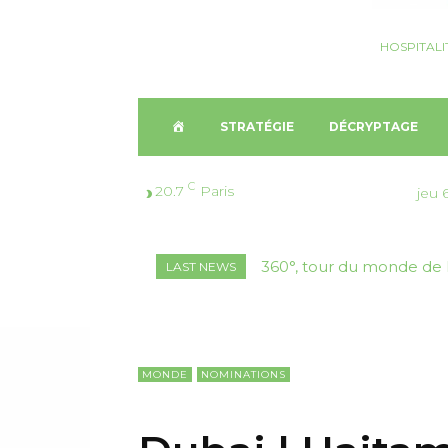
HOSPITALI
A
STRATÉGIE
DÉCRYPTAGE
C
C
20.7
Paris
jeu 
C
360°, tour du monde de l’
Nomination, Thaïlande 
LAST NEWS
U
E
I
MONDE
NOMINATIONS
L