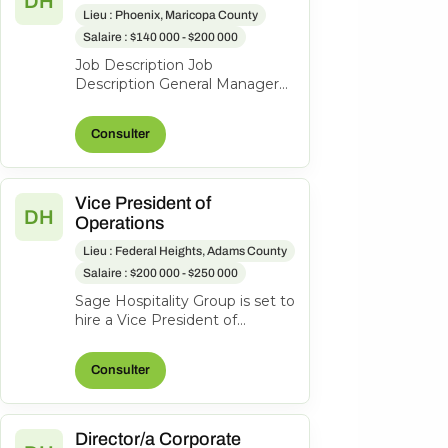
DH
Lieu : Phoenix, Maricopa County
Salaire : $140 000 - $200 000
Job Description Job
Description General Manager
$140K-$200K Imagine leading
a premier luxury destination
Consulter
tucked into...
Vice President of
DH
Operations
Lieu : Federal Heights, Adams County
Salaire : $200 000 - $250 000
Sage Hospitality Group is set to
hire a Vice President of
Operations to join us. As part of
Sage Hospitality Group, w...
Consulter
Director/a Corporate