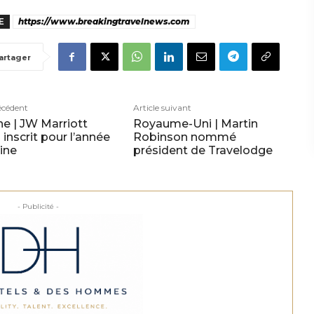
E
https://www.breakingtravelnews.com
artager
écédent
Article suivant
e | JW Marriott
Royaume-Uni | Martin
inscrit pour l’année
Robinson nommé
ine
président de Travelodge
- Publicité -