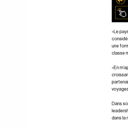
«Le pays
considé
une form
classe m
«En m’ap
croissan
partenai
voyages 
Dans so
leadersh
dans la 