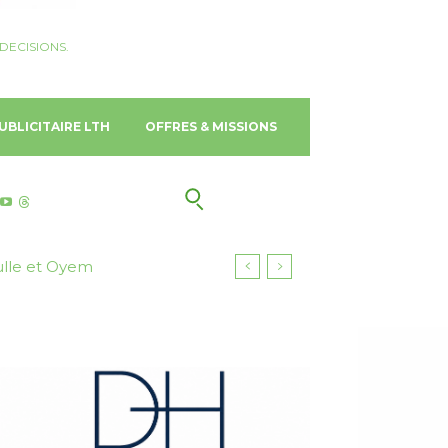
DECISIONS.
UBLICITAIRE LTH
OFFRES & MISSIONS
le et Oyem
ngkok Sukhumvit 39