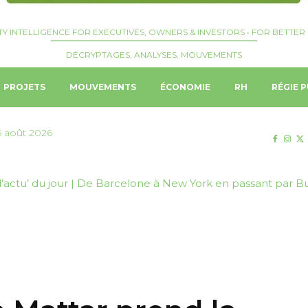
TY INTELLIGENCE FOR EXECUTIVES, OWNERS & INVESTORS • FOR BETTER 
DÉCRYPTAGES, ANALYSES, MOUVEMENTS
PROJETS
MOUVEMENTS
ÉCONOMIE
RH
RÉGIE P
6 août 2026
actu’ du jour | De Barcelone à New York en passant par Bul
| Erik Lannge nommé General Manager de TRIBE Living Ba