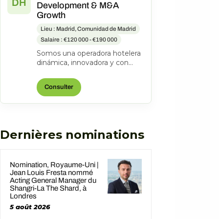
DH
Development & M&A
Growth
Lieu : Madrid, Comunidad de Madrid
Salaire : €120 000 - €190 000
Somos una operadora hotelera
dinámica, innovadora y con
espíritu emprendedor. Desde
2001 hemos consolidado una
Consulter
colecc...
Dernières nominations
Nomination, Royaume-Uni |
Jean Louis Fresta nommé
Acting General Manager du
Shangri-La The Shard, à
Londres
5 août 2026