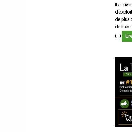
Il couvr
d’exploi
de plus 
de luxe 
(…)
Lir