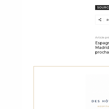
SOURC
P
Article pr
Espagn
Madrid 
procha