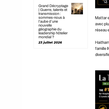
Grand Décryptage
| Guerre, talents et
transmission :
sommes-nous à
Mattar e
l’aube d’une
avec plu
nouvelle
géographie du
réseau e
leadership hôtelier
mondial ?
23 juillet 2026
Haitham 
famille 
diversif