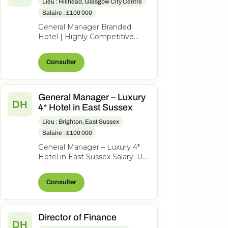
Lieu : Hillhead, Glasgow City Centre
Salaire : £100 000
General Manager Branded
Hotel | Highly Competitive
Salary Bonus Benefits An
outstanding opportunity to
Consulter
lead a success...
General Manager – Luxury
DH
4* Hotel in East Sussex
Lieu : Brighton, East Sussex
Salaire : £100 000
General Manager – Luxury 4*
Hotel in East Sussex Salary: Up
to £110,000 Bonus An exciting
opportunity has arisen for...
Consulter
Director of Finance
DH