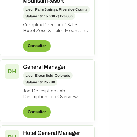
Mountain Resort
Lieu : Palm Springs, Riverside County
Salaire : $115 000 - $125 000
Complex Director of Sales|
Hotel Zoso & Palm Mountain
Resort Let’s start off with the
most important part-what’s in
Consulter
i...
General Manager
DH
Lieu : Broomfield, Colorado
Salaire : $125 768
Job Description Job
Description Job Overview
Hyatt House
Boulder/Broomfield is a 123-
Consulter
room property seeking an
experie...
Hotel General Manager