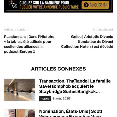
Article précédent
Article suivant
Passionnant | Dans l’Histoire,
Grèce | Aristotle Divanis
« la table a été utilisée pour
(fondateur de Divani
sceller des alliances »,
Collection Hotels) est décédé
podcast Europe 1
ARTICLES CONNEXES
Transaction, Thaïlande | La famille
Savetsomphob acquiert le
Staybridge Suites Bangkok...
9 août 2026
FUSAC
Nomination, États-Unis | Scott
Weisz nommé Executive Vice