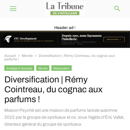
Header ad☟
Accueil
Monde
Diversification | Rémy Cointreau, du cognac aux
parfums !
Stratégie & Groupes
Monde
Restauration
Diversification | Rémy
Cointreau, du cognac aux
parfums !
Maison Psyché est une maison de parfums lancée automne
2022 par le groupe de spiritueux et ce, sous l'égide d'Éric Vallat,
directeur général du groupe de spiritueux