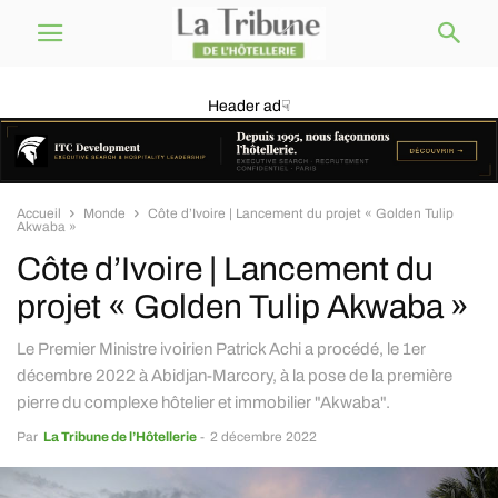
Header ad☟
Accueil
Monde
Côte d’Ivoire | Lancement du projet « Golden Tulip
Akwaba »
Côte d’Ivoire | Lancement du
projet « Golden Tulip Akwaba »
Le Premier Ministre ivoirien Patrick Achi a procédé, le 1er
décembre 2022 à Abidjan-Marcory, à la pose de la première
pierre du complexe hôtelier et immobilier "Akwaba".
Par
La Tribune de l’Hôtellerie
-
2 décembre 2022