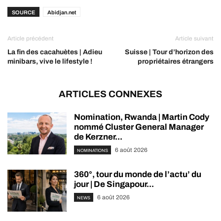
SOURCE
Abidjan.net
Article précédent
Article suivant
La fin des cacahuètes | Adieu
Suisse | Tour d’horizon des
minibars, vive le lifestyle !
propriétaires étrangers
ARTICLES CONNEXES
Nomination, Rwanda | Martin Cody
nommé Cluster General Manager
de Kerzner...
6 août 2026
NOMINATIONS
360°, tour du monde de l’actu’ du
jour | De Singapour...
6 août 2026
NEWS