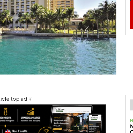
ticle top ad ☟
N
N