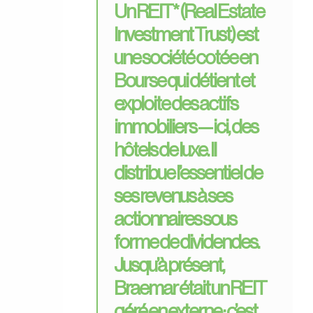
Un REIT* (Real Estate
Investment Trust) est
une société cotée en
Bourse qui détient et
exploite des actifs
immobiliers — ici, des
hôtels de luxe. Il
distribue l’essentiel de
ses revenus à ses
actionnaires sous
forme de dividendes.
Jusqu’à présent,
Braemar était un REIT
géré en externe
: c’est