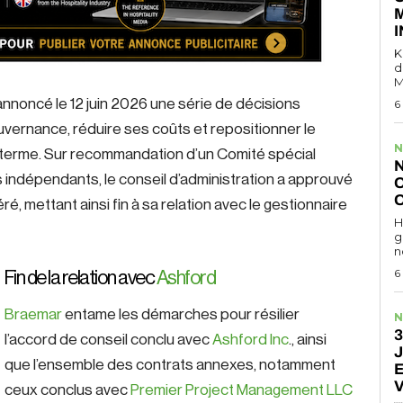
K
d
M
annoncé le 12 juin 2026 une série de décisions
6
uvernance, réduire ses coûts et repositionner le
N
g terme. Sur recommandation d’un Comité spécial
N
indépendants, le conseil d’administration a approuvé
O
O
ré, mettant ainsi fin à sa relation avec le gestionnaire
H
g
n
6
Fin de la relation avec
Ashford
Braemar
entame les démarches pour résilier
N
3
l’accord de conseil conclu avec
Ashford
Inc
., ainsi
J
que l’ensemble des contrats annexes, notamment
ceux conclus avec
Premier Project Management LLC