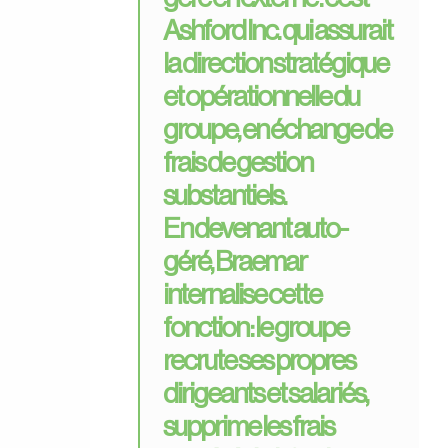
Ashford Inc. qui assurait
la direction stratégique
et opérationnelle du
groupe, en échange de
frais de gestion
substantiels.
En devenant
auto-
géré
, Braemar
internalise cette
fonction : le groupe
recrute ses propres
dirigeants et salariés,
supprime les frais