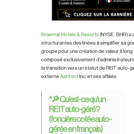
Braemar Hotels & Resorts
(NYSE : BHR) a 
structurantes destinées à simplifier sa go
groupe pour une création de valeur à lon
composé exclusivement d’administrateurs 
la transition vers un statut de REIT auto-gé
externe
Ashford
Inc. et ses affiliés.
*🔎 Qu’est-ce qu’un
REIT auto-géré ?
(foncière cotée auto-
gérée en français)