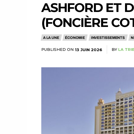
ASHFORD ET D
(FONCIÈRE CO
A LA UNE
ÉCONOMIE
INVESTISSEMENTS
N
PUBLISHED ON
BY
LA TRI
13 JUIN 2026