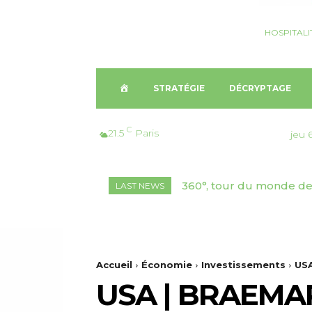
HOSPITALI
A
STRATÉGIE
DÉCRYPTAGE
C
C
21.5
Paris
jeu 
C
Croisière, Monaco | Crys
LAST NEWS
U
Fincantieri
E
I
Accueil
Économie
Investissements
USA
USA | BRAEMA
L