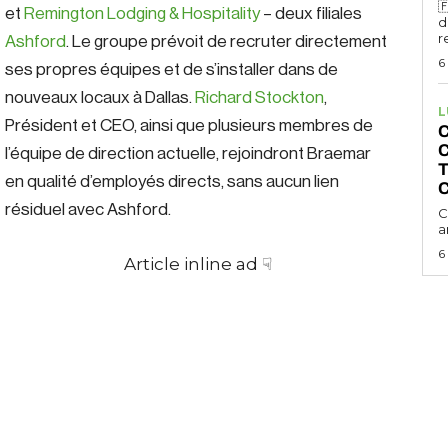

et
Remington Lodging & Hospitality
– deux filiales
d
r
Ashford
. Le groupe prévoit de recruter directement
6
ses propres équipes et de s’installer dans de
nouveaux locaux à Dallas.
Richard Stockton
,
L
Président et CEO, ainsi que plusieurs membres de
C
l’équipe de direction actuelle, rejoindront Braemar
T
en qualité d’employés directs, sans aucun lien
C
résiduel avec Ashford.
C
a
6
Article inline ad ☟