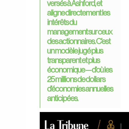
versés à Ashford, et
aligne directement les
intérêts du
management sur ceux
des actionnaires. C’est
un modèle jugé plus
transparent et plus
économique — d’où les
25 millions de dollars
d’économies annuelles
anticipées.