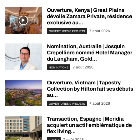
Ouverture, Kenya | Great Plains
dévoile Zamara Private, résidence
exclusive au...
7 août 2026
OUVERTURES & PROJETS
Nomination, Australie | Josquin
Crepelliere nommé Hotel Manager
du Langham, Gold...
7 août 2026
NOMINATIONS
Ouverture, Vietnam | Tapestry
Collection by Hilton fait ses débuts
au...
7 août 2026
OUVERTURES & PROJETS
Transaction, Espagne | Meridia
acquiert un actif emblématique de
flex living...
7 août 2026
FUSAC