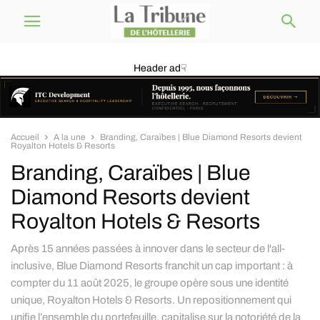
Header ad☟
Accueil
A la une
Branding, Caraïbes | Blue Diamond Resorts devient
Royalton Hotels & Resorts
Branding, Caraïbes | Blue
Diamond Resorts devient
Royalton Hotels & Resorts
Après 15 années passées à innover dans le secteur de l'all-
inclusive, Blue Diamond Resorts franchit un cap important : à
compter du 11 août 2025, le groupe opère sous une identité
unique, Royalton Hotels & Resorts. Un repositionnement qui
unifie l’ensemble du portefeuille, capitalise sur la notoriété de la