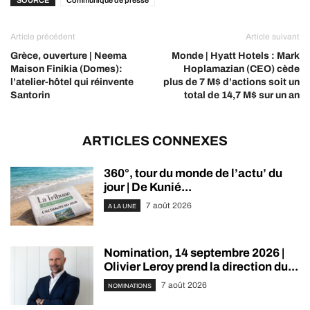
Article précédent
Article suivant
Grèce, ouverture | Neema
Monde | Hyatt Hotels : Mark
Maison Finikia (Domes):
Hoplamazian (CEO) cède
l’atelier-hôtel qui réinvente
plus de 7 M$ d’actions soit un
Santorin
total de 14,7 M$ sur un an
ARTICLES CONNEXES
360°, tour du monde de l’actu’ du
jour | De Kunié...
7 août 2026
A LA UNE
Nomination, 14 septembre 2026 |
Olivier Leroy prend la direction du...
7 août 2026
NOMINATIONS