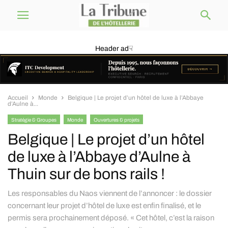
Header ad☟
Accueil
Monde
Belgique | Le projet d’un hôtel de luxe à l’Abbaye
d’Aulne à...
Stratégie & Groupes
Monde
Ouvertures & projets
Belgique | Le projet d’un hôtel
de luxe à l’Abbaye d’Aulne à
Thuin sur de bons rails !
Les responsables du Naos viennent de l’annoncer : le dossier
concernant leur projet d’hôtel de luxe est enfin finalisé, et le
permis sera prochainement déposé. « Cet hôtel, c’est la raison