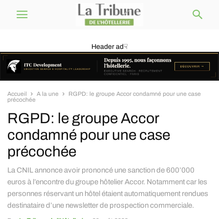
Header ad☟
Accueil
A la une
RGPD: le groupe Accor condamné pour une case
précochée
RGPD: le groupe Accor
condamné pour une case
précochée
La CNIL annonce avoir prononcé une sanction de 600’000
euros à l’encontre du groupe hôtelier Accor. Notamment car les
personnes réservant un hôtel étaient automatiquement rendues
destinataire d’une newsletter de prospection commerciale.