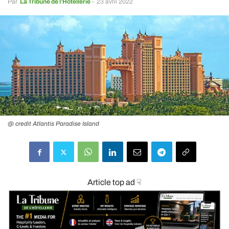
Par
La Tribune de l’Hôtellerie
-
23 avril 2022
@ credit Atlantis Paradise Island
Article top ad ☟