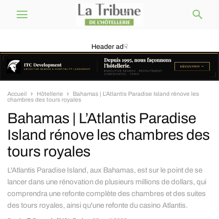
Header ad☟
Accueil
Hôtellerie
Bahamas | L’Atlantis Paradise Island rénove les
chambres des tours royales
Bahamas | L’Atlantis Paradise
Island rénove les chambres des
tours royales
L'Atlantis Paradise Island, aux Bahamas, est sur le point de se
lancer dans une rénovation de plusieurs millions de dollars, qui
comprendra une refonte complète des chambres et des suites
des tours royales, ainsi qu'une refonte du casino Atlantis.