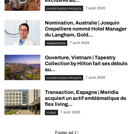
exclusive au...
7 août 2026
OUVERTURES & PROJETS
Nomination, Australie | Josquin
Crepelliere nommé Hotel Manager
du Langham, Gold...
7 août 2026
NOMINATIONS
Ouverture, Vietnam | Tapestry
Collection by Hilton fait ses débuts
au...
7 août 2026
OUVERTURES & PROJETS
Transaction, Espagne | Meridia
acquiert un actif emblématique de
flex living...
7 août 2026
FUSAC
Footer ad 1☟