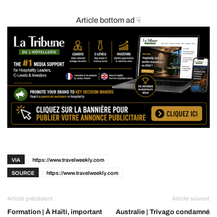
Article bottom ad ☟
VIA
https://www.travelweekly.com
SOURCE
https://www.travelweekly.com
Article précédent
Article suivant
Formation | À Haïti, important
Australie | Trivago condamné