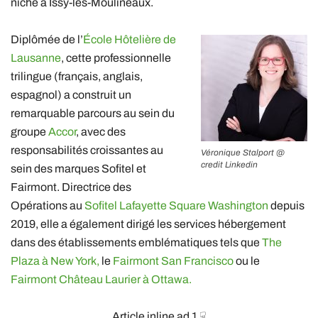
niché à Issy-les-Moulineaux.
Diplômée de l’
École Hôtelière de
Lausanne
, cette professionnelle
trilingue (français, anglais,
espagnol) a construit un
remarquable parcours au sein du
groupe
Accor
, avec des
responsabilités croissantes au
Véronique Stalport @
credit Linkedin
sein des marques Sofitel et
Fairmont. Directrice des
Opérations au
Sofitel Lafayette Square Washington
depuis
2019, elle a également dirigé les services hébergement
dans des établissements emblématiques tels que
The
Plaza à New York,
le
Fairmont San Francisco
ou le
Fairmont Château Laurier à Ottawa.
Article inline ad 1 ☟