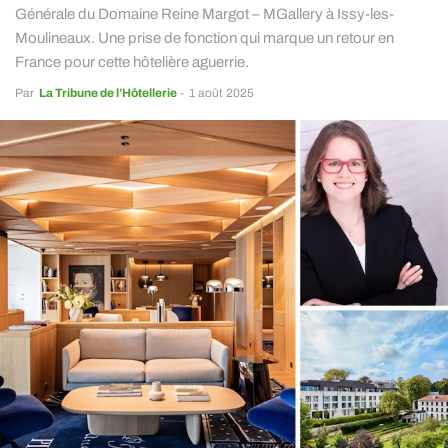
Générale du Domaine Reine Margot – MGallery à Issy-les-
Moulineaux. Une prise de fonction qui marque un retour en
France pour cette hôtelière aguerrie.
Par
La Tribune de l’Hôtellerie
-
1 août 2025