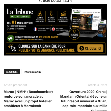
Article bottom ad ☟
SOURCE
Post Linkedin
Article précédent
Article suivant
Maroc | NMH* (Beachcomber)
Ouverture 2029, Chine |
renforce son ancrage au
Mandarin Oriental dévoile un
Maroc avec un projet hôtelier
futur resort immersif à Xi’an,
ambitieux à Marrakech
capitale impériale aux mille
richesses