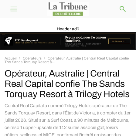
Header ad☟
Accueil
Opérateurs
Opérateur, Australie | Central Real Capital confie
The Sands Torquay Resort à...
Opérateur, Australie | Central
Real Capital confie The Sands
Torquay Resort à Trilogy Hotels
Central Real Capital a nommé Trilogy Hotels opérateur de The
Sands Torquay Resort, dans l'État de Victoria, à compter du 1er
juillet 2026. Situé sur la Surf Coast, à 90 minutes de Melbourne,
ce resort upper-upscale de 112 suites associe golf, loisirs
côtiers, wellness et MICE, confirmant l'intérêt croissant des