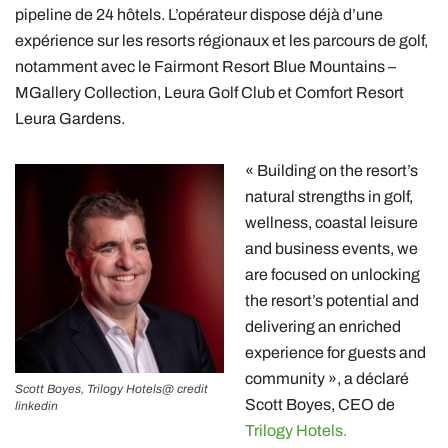
pipeline de 24 hôtels. L’opérateur dispose déjà d’une
expérience sur les resorts régionaux et les parcours de golf,
notamment avec le Fairmont Resort Blue Mountains –
MGallery Collection, Leura Golf Club et Comfort Resort
Leura Gardens.
« Building on the resort’s
natural strengths in golf,
wellness, coastal leisure
and business events, we
are focused on unlocking
the resort’s potential and
delivering an enriched
experience for guests and
community », a déclaré
Scott Boyes, Trilogy Hotels@ credit
Scott Boyes, CEO de
linkedin
Trilogy Hotels.