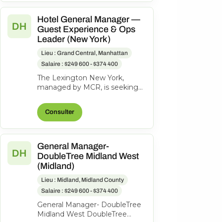
Hotel General Manager —
DH
Guest Experience & Ops
Leader (New York)
Lieu : Grand Central, Manhattan
Salaire : $249 600 - $374 400
The Lexington New York,
managed by MCR, is seeking
an experienced General
Manager to oversee hotel
Consulter
operations, ensuri...
General Manager-
DH
DoubleTree Midland West
(Midland)
Lieu : Midland, Midland County
Salaire : $249 600 - $374 400
General Manager- DoubleTree
Midland West DoubleTree