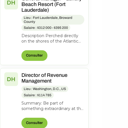
DH
Beach Resort (Fort
Lauderdale)
Lieu : Fort Lauderdale, Broward
County
Salaire : $312 000 - $395 200
Description Perched directly
on the shores of the Atlantic
Ocean, Pelican Grand Beach
Resort is one of Fort
Consulter
Lauderdal...
Director of Revenue
DH
Management
Lieu : Washington, D.C., US
Salaire : $114 785
Summary: Be part of
something extraordinary at the
newly reimagined Hyatt
Regency Washington on
Consulter
Capitol Hill-an iconi...