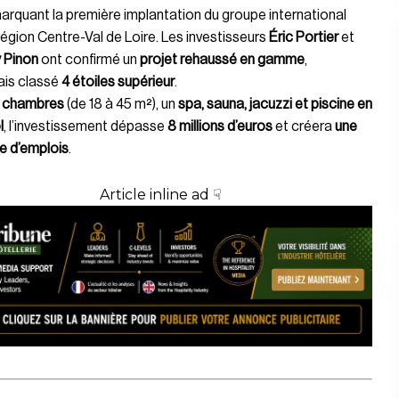
marquant la première implantation du groupe international
région Centre-Val de Loire. Les investisseurs
Éric Portier
et
 Pinon
ont confirmé un
projet rehaussé en gamme
,
is classé
4 étoiles supérieur
.
 chambres
(de 18 à 45 m²), un
spa, sauna, jacuzzi et piscine en
l
, l’investissement dépasse
8 millions d’euros
et créera
une
e d’emplois
.
Article inline ad ☟