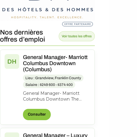
Nos dernières
Voir toutes les offres
offres d’emploi
General Manager- Marriott
DH
Columbus Downtown
(Columbus)
Lieu : Grandview, Franklin County
Salaire : $249 600 - $374 400
General Manager- Marriott
Columbus Downtown The
Capital Suites Hotel, 50 S Front
St., Columbus, Ohio, United
Consulter
States o...
General Manager – Luxury