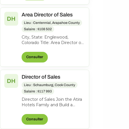
Area Director of Sales
DH
Lieu : Centennial, Arapahoe County
Salaire : $108 502
City, State: Englewood,
Colorado Title: Area Director of
Sales Location: Englewood CO
FLSA: Exempt Status: F ull-
Consulter
time...
Director of Sales
DH
Lieu : Schaumburg, Cook County
Salaire : $117 993
Director of Sales Join the Atira
Hotels Family and Build a
Legacy of Hospitality! Work
Location: Hyatt Place
Consulter
Schaumbu...