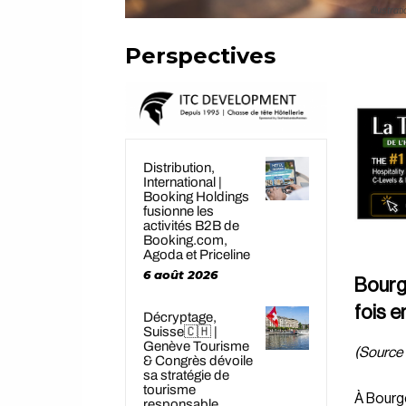
illustra
Perspectives
Distribution,
International |
Booking Holdings
fusionne les
activités B2B de
Booking.com,
Agoda et Priceline
6 août 2026
Bourge
fois e
Décryptage,
Suisse🇨🇭 |
Genève Tourisme
(Source 
& Congrès dévoile
sa stratégie de
tourisme
À Bourge
responsable