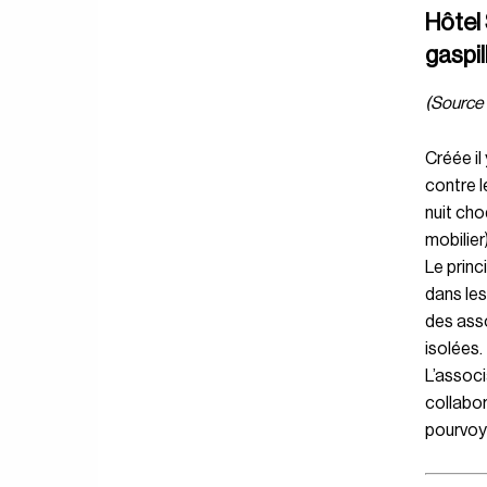
Hôtel 
gaspil
(Source 
Créée il
contre le
nuit cho
mobilier)
Le princ
dans les
des asso
isolées.
L’assoc
collabor
pourvoye