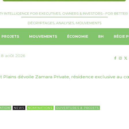
TY INTELLIGENCE FOR EXECUTIVES, OWNERS & INVESTORS • FOR BETTER 
DÉCRYPTAGES, ANALYSES, MOUVEMENTS
PROJETS
MOUVEMENTS
ÉCONOMIE
RH
RÉGIE P
 8 août 2026
Plains dévoile Zamara Private, résidence exclusive au cœ
 | Josquin Crepelliere nommé Hotel Manager du Langham,
ATION
NEWS
NOMINATIONS
OUVERTURES & PROJETS