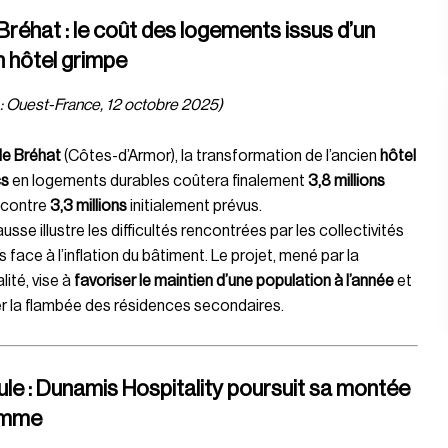
 Bréhat : le coût des logements issus d’un
n hôtel grimpe
: Ouest-France, 12 octobre 2025)
 de Bréhat
(Côtes-d’Armor), la transformation de l’ancien
hôtel
cs
en logements durables coûtera finalement
3,8 millions
, contre
3,3 millions
initialement prévus.
usse illustre les difficultés rencontrées par les collectivités
es face à l’inflation du bâtiment. Le projet, mené par la
lité, vise à
favoriser le maintien d’une population à l’année
et
r la flambée des résidences secondaires.
le : Dunamis Hospitality poursuit sa montée
amme