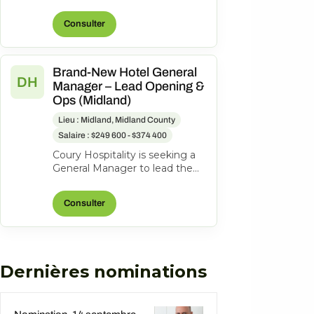
Hotel Midland, 1403 N Loop
250 West, Midland, Texas,
Consulter
United State...
Brand-New Hotel General
DH
Manager – Lead Opening &
Ops (Midland)
Lieu : Midland, Midland County
Salaire : $249 600 - $374 400
Coury Hospitality is seeking a
General Manager to lead the
opening and ongoing
operations of the new
Consulter
DoubleTree Midla...
Dernières nominations