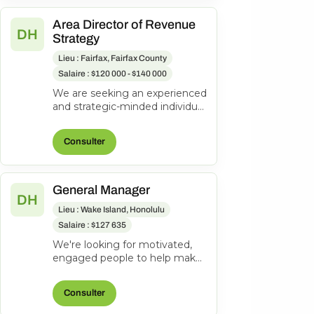
Area Director of Revenue
DH
Strategy
Lieu : Fairfax, Fairfax County
Salaire : $120 000 - $140 000
We are seeking an experienced
and strategic-minded individual
to join our team as an Area
Director of Revenue Strateg...
Consulter
General Manager
DH
Lieu : Wake Island, Honolulu
Salaire : $127 635
We're looking for motivated,
engaged people to help make
everyone's journeys better.
Manages and directs the
Consulter
operatio...