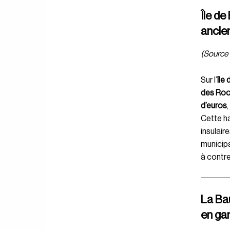
Île de
ancie
(Source 
Sur l’
île
des Ro
d’euros
Cette ha
insulair
municipa
à contre
La Bau
en g