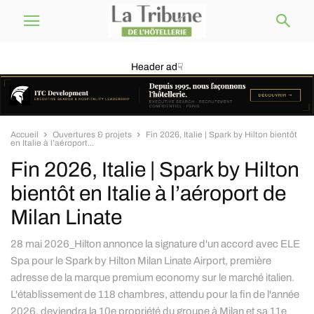
Header ad☟
Accueil
Ouvertures & projets
Fin 2026, Italie | Spark by Hilton bientôt
en Italie à l’aéroport...
Fin 2026, Italie | Spark by Hilton
bientôt en Italie à l’aéroport de
Milan Linate
28 mai 2026_Hilton annonce la signature d'un accord avec ELE
Spa pour le Spark by Hilton Milan Linate Airport, première
adresse de la marque premium economy sur le marché italien.
L'établissement de 118 chambres, attendu pour la fin de l'année
2026, deviendra la 10e propriété du groupe à Milan et sa 11e