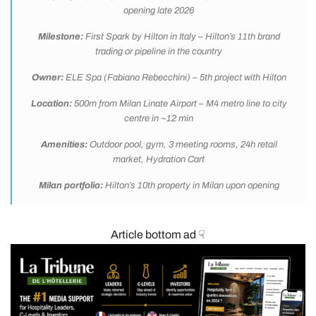
opening late 2026
Milestone:
First Spark by Hilton in Italy – Hilton’s 11th brand
trading or pipeline in the country
Owner:
ELE Spa (Fabiano Rebecchini) – 5th project with Hilton
Location:
500m from Milan Linate Airport – M4 metro line to city
centre in ~12 min
Amenities:
Outdoor pool, gym, 3 meeting rooms, 24h retail
market, Hydration Cart
Milan portfolio:
Hilton’s 10th property in Milan upon opening
Article bottom ad ☟