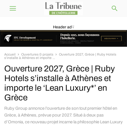
Header ad☟
Accueil
Ouvertures & projets
Ouverture 2027, Grèce | Ruby Hotels
s’installe à Athènes et importe ...
Ouverture 2027, Grèce | Ruby
Hotels s’installe à Athènes et
importe le ‘Lean Luxury*’ en
Grèce
Ruby Group annonce l’ouverture de son tout premier hôtel en
Grèce, à Athènes, prévue pour 2027. Situé à deux pas
d’Omonia, ce nouveau projet incarne la philosophie Lean Luxury