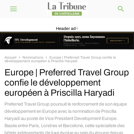
Header ad☟
Accueil
Nominations
Europe | Preferred Travel Group confie le
développement européen à Priscilla Haryadi
Europe | Preferred Travel Group
confie le développement
européen à Priscilla Haryadi
Preferred Travel Group poursuit le renforcement de son équipe
développement en Europe avec la nomination de Priscilla
Haryadi au poste de Vice President Development Europe.
Basée entre Paris, Londres et Barcelone, cette spécialiste des
hôtels indépendants de luxe évolue au sein du groupe depuis