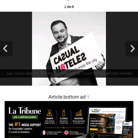
1
de 6
Juan Carlos Sanjuán, fondateur et Président de Casual Hoteles @credit linkedin
Article bottom ad ☟