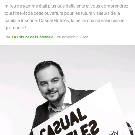
milieu de gamme était plus que déficiente et vous comprendrez
tout l'intérêt de cette ouverture pour les futurs visiteurs de la
capitale toscane. Casual Hoteles, la petite chaîne valencienne
qui monte !
Par
La Tribune de l’Hôtellerie
-
26 novembre 2022