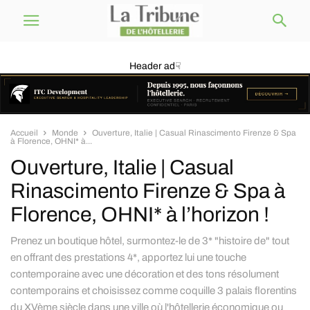
Header ad☟
Accueil
Monde
Ouverture, Italie | Casual Rinascimento Firenze & Spa
à Florence, OHNI* à...
Ouverture, Italie | Casual
Rinascimento Firenze & Spa à
Florence, OHNI* à l’horizon !
Prenez un boutique hôtel, surmontez-le de 3* "histoire de" tout
en offrant des prestations 4*, apportez lui une touche
contemporaine avec une décoration et des tons résolument
contemporains et choisissez comme coquille 3 palais florentins
du XVème siècle dans une ville où l'hôtellerie économique ou