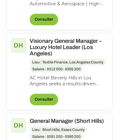
Automotive & Aerospace | High-
Value Product | Private Equity-
Backed Our client is a...
Consulter
Visionary General Manager –
DH
Luxury Hotel Leader (Los
Angeles)
Lieu : Textile Finance, Los Angeles County
Salaire : $312 000 - $395 200
AC Hotel Beverly Hills in Los
Angeles seeks a results-driven
General Manager to lead our 200-
room lifestyle hotel and...
Consulter
General Manager (Short Hills)
DH
Lieu : Short Hills, Essex County
Salaire : $291 200 - $395 200