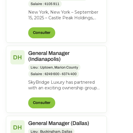
Salaire : $105 911
New York, New York – September
15, 2025 – Castle Peak Holdings,
(“Castle Peak” or “CPH”), the
investment firm behind...
Consulter
General Manager
DH
(Indianapolis)
Lieu : Uptown, Marion County
Salaire : $249 600 - $374 400
SkyBridge Luxury has partnered
with an exciting ownership group
to identify an exceptional General
Manager to lead th...
Consulter
General Manager (Dallas)
DH
Lieu : Buckingham, Dallas