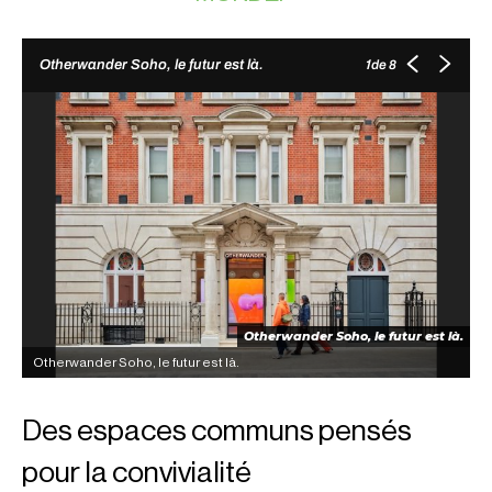
de 8
Otherwander Soho, le futur est là.
1
Otherwander Soho, le futur est là.
Otherwander Soho, le futur est là.
O
Des espaces communs pensés
pour la convivialité