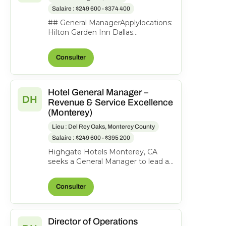
Salaire : $249 600 - $374 400
## General ManagerApplylocations:
Hilton Garden Inn Dallas
Downtowntime type: Full
timeposted on: Posted Todayjob
Consulter
req...
Hotel General Manager –
DH
Revenue & Service Excellence
(Monterey)
Lieu : Del Rey Oaks, Monterey County
Salaire : $249 600 - $395 200
Highgate Hotels Monterey, CA
seeks a General Manager to lead a
coastal property to profitability
through revenue grow...
Consulter
Director of Operations