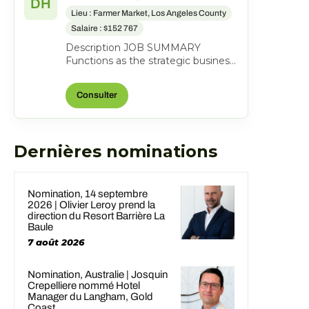
DH
Lieu : Farmer Market, Los Angeles County
Salaire : $152 767
Description JOB SUMMARY
Functions as the strategic business
leader of the property's Hotel
Operations. Areas of respo...
Consulter
Dernières nominations
Nomination, 14 septembre
2026 | Olivier Leroy prend la
direction du Resort Barrière La
Baule
7 août 2026
Nomination, Australie | Josquin
Crepelliere nommé Hotel
Manager du Langham, Gold
Coast