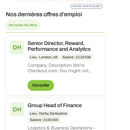
Nos dernières offres d’emploi
Voir toutes les offres
Senior Director, Reward,
DH
Performance and Analytics
Lieu : London, UK
Salaire : £119 036
Company Description We’re
Checkout.com. You might not
know our name, but companies like
eBay, Spotify, Klarna, Uber,...
Consulter
Group Head of Finance
DH
Lieu : Derby, Derbyshire
Salaire : £100 000
Logistics & Business Operations –