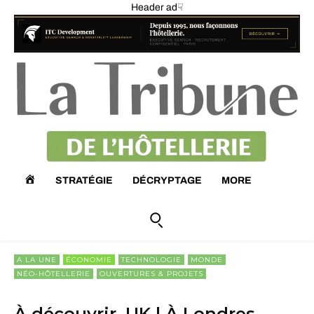
Header ad☟
A
STRATÉGIE
DÉCRYPTAGE
MORE
C
C
A LA UNE
ÉCONOMIE
TECHNOLOGIE
MONDE
NÉO-HÔTELLERIE
OUVERTURES & PROJETS
U
À découvrir, UK | À Londres,