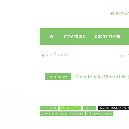
HOSPITALI
A
STRATÉGIE
DÉCRYPTAGE
C
C
24.7
Paris
ven 
C
Portefeuille, États-Unis | 
Décryptage, Suisse🇨🇭
LAST NEWS
U
marchés inédits
2026-2030
E
I
A LA UNE
ÉCONOMIE
FUSAC
INVESTISSEMENT
OUVERTURES & PROJETS
RÉNOVATIONS
L