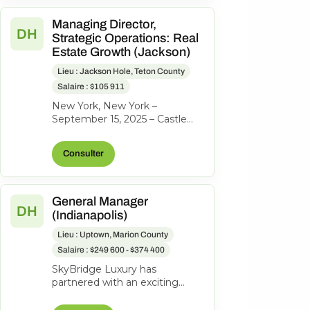
Managing Director,
DH
Strategic Operations: Real
Estate Growth (Jackson)
Lieu : Jackson Hole, Teton County
Salaire : $105 911
New York, New York –
September 15, 2025 – Castle
Peak Holdings, (“Castle Peak”
or “CPH”), the investment firm
Consulter
behind...
General Manager
DH
(Indianapolis)
Lieu : Uptown, Marion County
Salaire : $249 600 - $374 400
SkyBridge Luxury has
partnered with an exciting
ownership group to identify an
exceptional General Manager