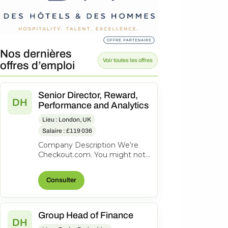
Nos dernières
Voir toutes les offres
offres d’emploi
Senior Director, Reward,
DH
Performance and Analytics
Lieu : London, UK
Salaire : £119 036
Company Description We’re
Checkout.com. You might not
know our name, but
companies like eBay, Spotify,
Consulter
Klarna, Uber,...
Group Head of Finance
DH