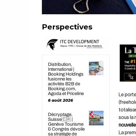
Perspectives
Distribution,
International |
Booking Holdings
fusionne les
activités B2B de
Booking.com,
Agoda et Priceline
Le porte
6 août 2026
(freehol
totalisa
Décryptage,
sous la
Suisse🇨🇭 |
Genève Tourisme
nouvelle
& Congrès dévoile
La premi
sa stratégie de