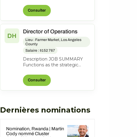
lead a coastal property to
profitability through revenue
Consulter
grow...
Director of Operations
DH
Lieu : Farmer Market, Los Angeles
County
Salaire : $152 767
Description JOB SUMMARY
Functions as the strategic
business leader of the
property's Hotel Operations.
Consulter
Areas of respo...
Dernières nominations
Nomination, Rwanda | Martin
Cody nommé Cluster