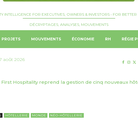
TY INTELLIGENCE FOR EXECUTIVES, OWNERS & INVESTORS • FOR BETTER 
DÉCRYPTAGES, ANALYSES, MOUVEMENTS
PROJETS
MOUVEMENTS
ÉCONOMIE
RH
RÉGIE P
7 août 2026
First Hospitality reprend la gestion de cinq nouveaux hôtels
 | Genève Tourisme & Congrès dévoile sa stratégie de to
S
HÔTELLERIE
MONDE
NÉO-HÔTELLERIE