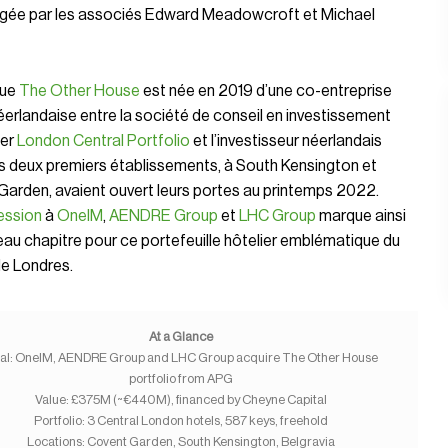
irigée par les associés Edward Meadowcroft et Michael
que
The Other House
est née en 2019 d’une co-entreprise
erlandaise entre la société de conseil en investissement
ier
London Central Portfolio
et l’investisseur néerlandais
es deux premiers établissements, à South Kensington et
arden, avaient ouvert leurs portes au printemps 2022.
ession
à
OneIM
,
AENDRE Group
et
LHC Group
marque ainsi
au chapitre pour ce portefeuille hôtelier emblématique du
de Londres.
At a Glance
al: OneIM, AENDRE Group and LHC Group acquire The Other House
portfolio from APG
Value: £375M (~€440M), financed by Cheyne Capital
Portfolio: 3 Central London hotels, 587 keys, freehold
Locations: Covent Garden, South Kensington, Belgravia