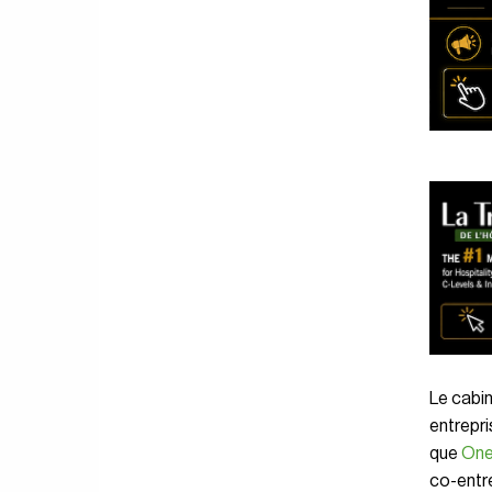
Le cabin
entrepri
que
One
co-entre