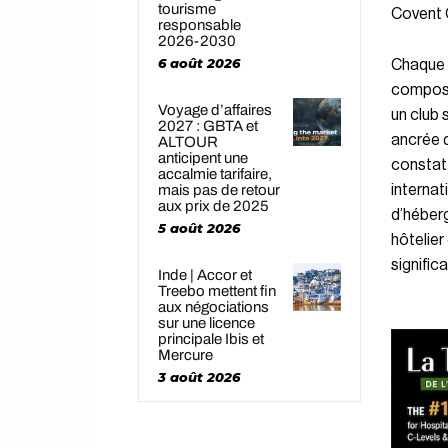
tourisme
Covent 
responsable
2026-2030
6 août 2026
Chaque é
composan
Voyage d’affaires
un club 
2027 : GBTA et
ancrée d
ALTOUR
anticipent une
constat 
accalmie tarifaire,
internat
mais pas de retour
aux prix de 2025
d’héberg
5 août 2026
hôtelier
significa
Inde | Accor et
Treebo mettent fin
aux négociations
sur une licence
principale Ibis et
Mercure
3 août 2026