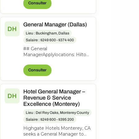
Consulter
to lead th...
General Manager (Dallas)
DH
Lieu : Buckingham, Dallas
Salaire : $249 600 - $374 400
## General
ManagerApplylocations: Hilton
Garden Inn Dallas
Downtowntime type: Full
Consulter
timeposted on: Posted
Todayjob req...
Hotel General Manager –
DH
Revenue & Service
Excellence (Monterey)
Lieu : Del Rey Oaks, Monterey County
Salaire : $249 600 - $395 200
Highgate Hotels Monterey, CA
seeks a General Manager to