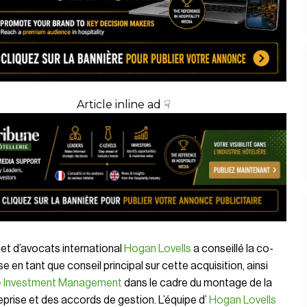
Article inline ad ☟
et d’avocats international
Hogan Lovells
a conseillé la co-
se en tant que conseil principal sur cette acquisition, ainsi
 Investment Management
dans le cadre du montage de la
prise et des accords de gestion. L’équipe d’
Hogan Lovells