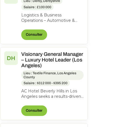
Lieu : Derby, Derbyshire
Salaire : £100 000
Logistics & Business
Operations – Automotive &
Aerospace | High-Value
Product | Private Equity-
Consulter
Backed Our client is a...
Visionary General Manager
DH
– Luxury Hotel Leader (Los
Angeles)
Lieu : Textile Finance, Los Angeles
County
Salaire : $312 000 - $395 200
AC Hotel Beverly Hills in Los
Angeles seeks a results-driven
General Manager to lead our
200-room lifestyle hotel and...
Consulter