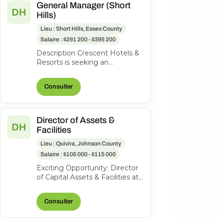
General Manager (Short
DH
Hills)
Lieu : Short Hills, Essex County
Salaire : $291 200 - $395 200
Description Crescent Hotels &
Resorts is seeking an
exceptional General Manager
to lead the Hilton Short Hills. At
Consulter
Cr...
Director of Assets &
DH
Facilities
Lieu : Quivira, Johnson County
Salaire : $105 000 - $115 000
Exciting Opportunity: Director
of Capital Assets & Facilities at
Hotel Management and
Consulting, Inc. About the
Consulter
role...