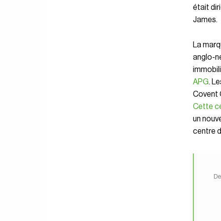
était d
James.
La mar
anglo-né
immobil
APG
. L
Covent G
Cette c
un nouve
centre 
De