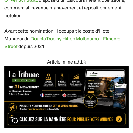
Oliver Schwartz
dispose d’un parcours mêlant opérations,
commercial, revenue management et repositionnement
hôtelier.
Avant cette nomination, il occupait le poste d’Hotel
Manager du
DoubleTree by Hilton Melbourne
–
Flinders
Street
depuis 2024.
Article inline ad 1 ☟