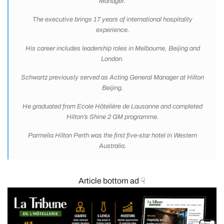
Manager.
The executive brings 17 years of international hospitality
experience.
His career includes leadership roles in Melbourne, Beijing and
London.
Schwartz previously served as Acting General Manager at Hilton
Beijing.
He graduated from
Ecole Hôtelière de Lausanne
and completed
Hilton’s Shine 2 GM programme.
Parmelia Hilton Perth was the first five-star hotel in Western
Australia.
Article bottom ad ☟