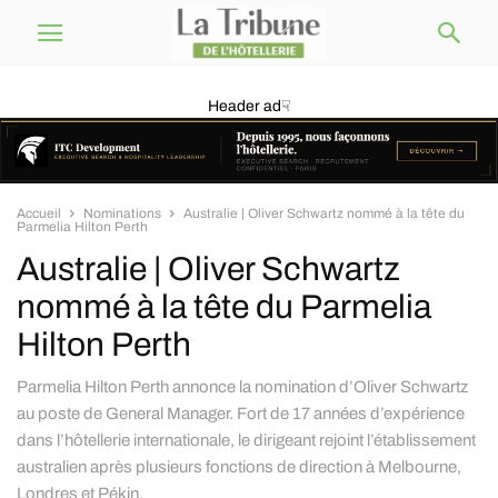
Header ad☟
Accueil
Nominations
Australie | Oliver Schwartz nommé à la tête du
Parmelia Hilton Perth
Australie | Oliver Schwartz
nommé à la tête du Parmelia
Hilton Perth
Parmelia Hilton Perth annonce la nomination d’Oliver Schwartz
au poste de General Manager. Fort de 17 années d’expérience
dans l’hôtellerie internationale, le dirigeant rejoint l’établissement
australien après plusieurs fonctions de direction à Melbourne,
Londres et Pékin.