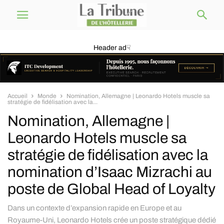
Header ad☟
Accueil
Monde
Nomination, Allemagne | Leonardo Hotels muscle sa
stratégie de fidélisation avec la...
Nomination, Allemagne |
Leonardo Hotels muscle sa
stratégie de fidélisation avec la
nomination d’Isaac Mizrachi au
poste de Global Head of Loyalty
Dans un contexte d’expansion rapide en Europe et au
Royaume-Uni, Leonardo Hotels crée un poste stratégique dédié