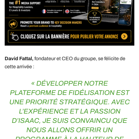
David Fattal,
fondateur et CEO du groupe, se félicite de
cette arrivée :
« DÉVELOPPER NOTRE
PLATEFORME DE FIDÉLISATION EST
UNE PRIORITÉ STRATÉGIQUE. AVEC
L’EXPÉRIENCE ET LA PASSION
D’ISAAC, JE SUIS CONVAINCU QUE
NOUS ALLONS OFFRIR UN