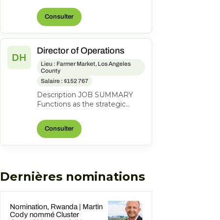
lead a coastal property to
profitability through revenue
Consulter
grow...
Director of Operations
DH
Lieu : Farmer Market, Los Angeles
County
Salaire : $152 767
Description JOB SUMMARY
Functions as the strategic
business leader of the
property's Hotel Operations.
Consulter
Areas of respo...
Dernières nominations
Nomination, Rwanda | Martin
Cody nommé Cluster