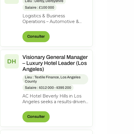
Lieu : Derby, Derbyshire
Salaire : £100 000
Logistics & Business
Operations – Automotive &
Aerospace | High-Value
Product | Private Equity-
Consulter
Backed Our client is a...
Visionary General Manager
DH
– Luxury Hotel Leader (Los
Angeles)
Lieu : Textile Finance, Los Angeles
County
Salaire : $312 000 - $395 200
AC Hotel Beverly Hills in Los
Angeles seeks a results-driven
General Manager to lead our
200-room lifestyle hotel and...
Consulter