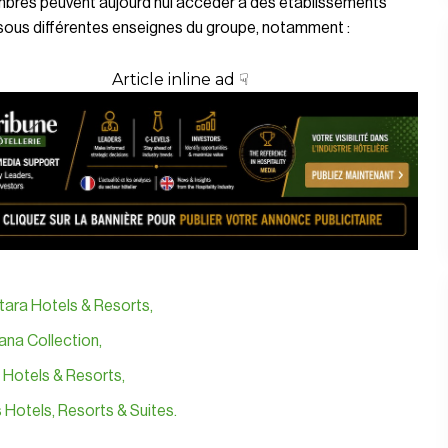
bres peuvent aujourd’hui accéder à des établissements
sous différentes enseignes du groupe, notamment :
Article inline ad ☟
tara Hotels & Resorts
,
ana Collection
,
 Hotels & Resorts
,
Hotels, Resorts & Suites
.