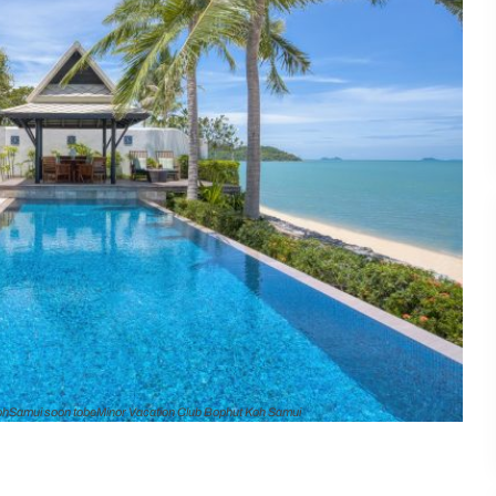
ohSamui soon tobeMinor Vacation Club Bophut Koh Samui