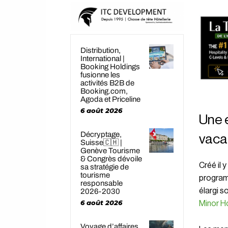
Distribution,
International |
Booking Holdings
fusionne les
activités B2B de
Booking.com,
Agoda et Priceline
6 août 2026
Une 
Décryptage,
vaca
Suisse🇨🇭 |
Genève Tourisme
& Congrès dévoile
Créé il 
sa stratégie de
tourisme
program
responsable
élargi s
2026-2030
6 août 2026
Minor H
Voyage d’affaires