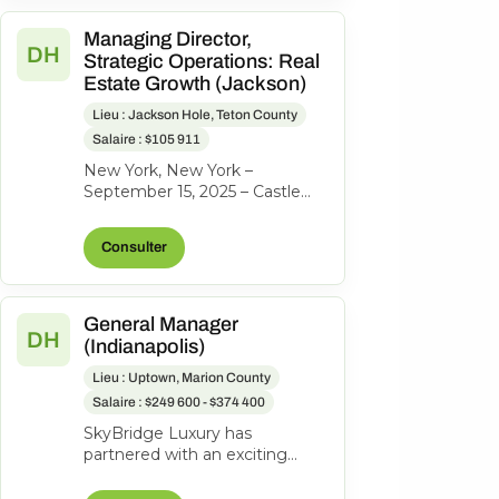
Managing Director,
DH
Strategic Operations: Real
Estate Growth (Jackson)
Lieu : Jackson Hole, Teton County
Salaire : $105 911
New York, New York –
September 15, 2025 – Castle
Peak Holdings, (“Castle Peak”
or “CPH”), the investment firm
Consulter
behind...
General Manager
DH
(Indianapolis)
Lieu : Uptown, Marion County
Salaire : $249 600 - $374 400
SkyBridge Luxury has
partnered with an exciting
ownership group to identify an
exceptional General Manager