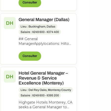
Consulter
to lead th...
General Manager (Dallas)
DH
Lieu : Buckingham, Dallas
Salaire : $249 600 - $374 400
## General
ManagerApplylocations: Hilton
Garden Inn Dallas
Downtowntime type: Full
Consulter
timeposted on: Posted
Todayjob req...
Hotel General Manager –
DH
Revenue & Service
Excellence (Monterey)
Lieu : Del Rey Oaks, Monterey County
Salaire : $249 600 - $395 200
Highgate Hotels Monterey, CA
seeks a General Manager to