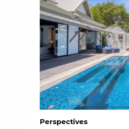
Anantara Vacation Club Bophut K
Perspectives