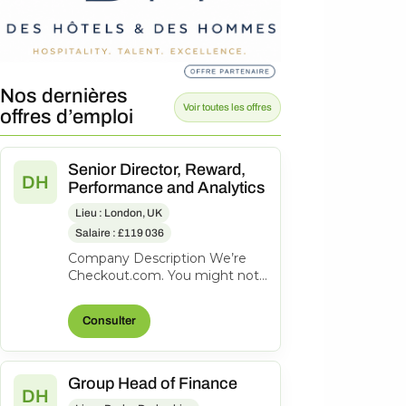
Nos dernières
Voir toutes les offres
offres d’emploi
Senior Director, Reward,
DH
Performance and Analytics
Lieu : London, UK
Salaire : £119 036
Company Description We’re
Checkout.com. You might not
know our name, but
companies like eBay, Spotify,
Consulter
Klarna, Uber,...
Group Head of Finance
DH