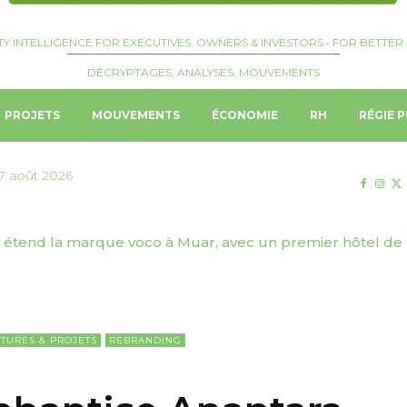
TY INTELLIGENCE FOR EXECUTIVES, OWNERS & INVESTORS • FOR BETTER 
DÉCRYPTAGES, ANALYSES, MOUVEMENTS
PROJETS
MOUVEMENTS
ÉCONOMIE
RH
RÉGIE P
7 août 2026
 étend la marque voco à Muar, avec un premier hôtel de 
onal | Booking Holdings fusionne les activités B2B de Book
TURES & PROJETS
REBRANDING