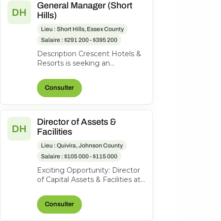
General Manager (Short
DH
Hills)
Lieu : Short Hills, Essex County
Salaire : $291 200 - $395 200
Description Crescent Hotels &
Resorts is seeking an
exceptional General Manager
to lead the Hilton Short Hills. At
Consulter
Cr...
Director of Assets &
DH
Facilities
Lieu : Quivira, Johnson County
Salaire : $105 000 - $115 000
Exciting Opportunity: Director
of Capital Assets & Facilities at
Hotel Management and
Consulting, Inc. About the
Consulter
role...