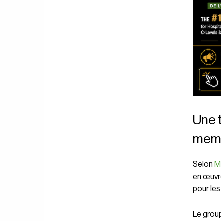
Une t
mem
Selon
M
en œuvre
pour les
Le group