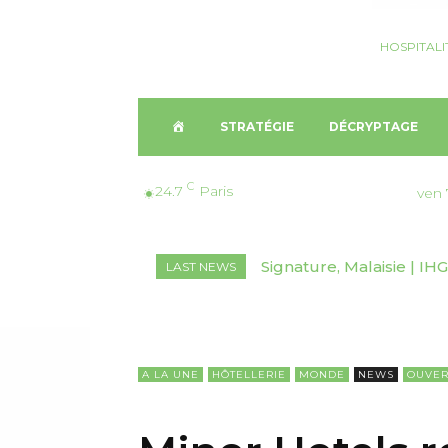
HOSPITALI
A
STRATÉGIE
DÉCRYPTAGE
C
C
24.7
Paris
ven 
C
Signature, Malaisie | IHG
Distribution, Internati
LAST NEWS
U
internationale dans la ville
Priceline
E
I
A LA UNE
HÔTELLERIE
MONDE
NEWS
OUVER
L