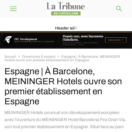
Header ad☟
Accueil
Ouvertures & projets
Espagne | À Barcelone, MEININGER
Hotels ouvre son premier établissement en Espagne
Espagne | À Barcelone,
MEININGER Hotels ouvre son
premier établissement en
Espagne
MEININGER Hotels poursuit son développement européen
avec l’ouverture du MEININGER Hotel Barcelona Fira Gran Via,
son tout premier établissement en Espagne. Situé face au parc