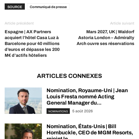
SOURCE
Communiqué de presse
Article précédent
Article suivant
Espagne | AX Partners
Mars 2027, UK | Waldorf
acquiert l’hôtel Casa Luz à
Astoria London – Admiralty
Barcelone pour 40 millions
Arch ouvre ses réservations
d’euros et dépasse les 200
M€ d’actifs hôteliers
ARTICLES CONNEXES
Nomination, Royaume-Uni | Jean
Louis Fresta nommé Acting
General Manager du...
5 août 2026
NOMINATIONS
Nomination, États-Unis | Bill
Hornbuckle, CEO de MGM Resorts,
rejoint le...