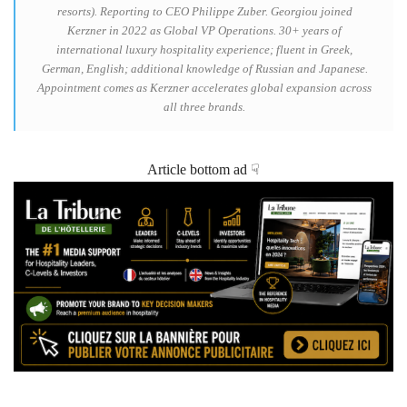
resorts). Reporting to CEO Philippe Zuber. Georgiou joined
Kerzner in 2022 as Global VP Operations. 30+ years of
international luxury hospitality experience; fluent in Greek,
German, English; additional knowledge of Russian and Japanese.
Appointment comes as Kerzner accelerates global expansion across
all three brands.
Article bottom ad ☟