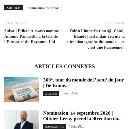
SOURCE
Communiqué de presse
Article précédent
Article suivant
Suisse | Etihad Airways nomme
Ode à l’imperfection 😀, Com’,
Antonio Panariello à la tête de
Islande | Icelandair recrute la
l’Europe et du Royaume-Uni
pire photographe du monde… et
c’est une Parisienne !
ARTICLES CONNEXES
360°, tour du monde de l’actu’ du jour
| De Kunié...
7 août 2026
A LA UNE
Nomination, 14 septembre 2026 |
Olivier Leroy prend la direction du...
7 août 2026
NOMINATIONS