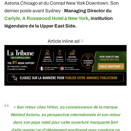
Astoria Chicago et du Conrad New York Downtown. Son
dernier poste avant Sydney :
Managing Director du
Carlyle, A Rosewood Hotel à New York
, institution
légendaire de la Upper East Side.
Article inline ad ☟
« Son retour chez Hilton, sa connaissance de la marque
Waldorf Astoria, sa perspective internationale et son retour
dans son pays natal pour cette ouverture marquante font
d’elle quelqu’un d’idéalement positionné pour conduire ce