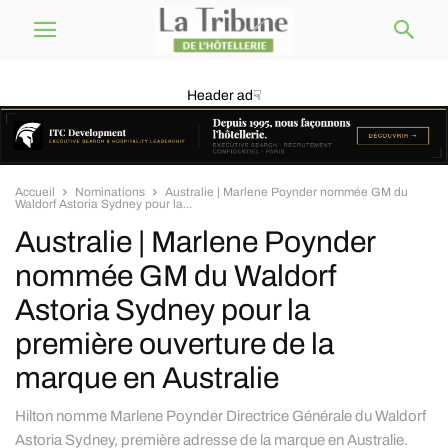
Header ad☟
Accueil
Nominations
Australie | Marlene Poynder nommée GM du
Waldorf Astoria Sydney pour la...
Australie | Marlene Poynder
nommée GM du Waldorf
Astoria Sydney pour la
première ouverture de la
marque en Australie
Hilton nomme Marlene Poynder Directrice Générale du Waldorf
Astoria Sydney, première adresse de la marque en Australie.