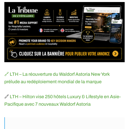
🔗 LTH – La réouverture du Waldorf Astoria New York
prélude au redéploiement mondial de la marque
🔗
LTH – Hilton vise 250 hôtels Luxury & Lifestyle en Asie-
Pacifique avec 7 nouveaux Waldorf Astoria