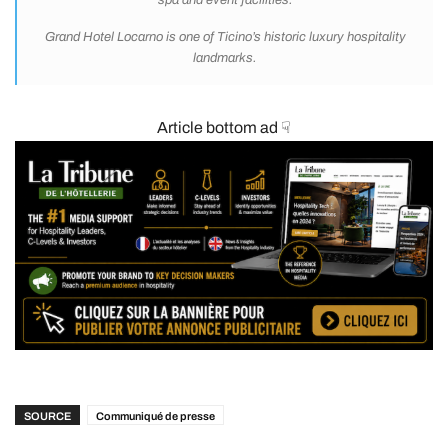
spa and event facilities.
Grand Hotel Locarno is one of Ticino’s historic luxury hospitality
landmarks.
Article bottom ad ☟
SOURCE
Communiqué de presse