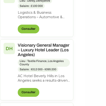
Lieu : Derby, Derbyshire
Salaire : £100 000
Logistics & Business
Operations – Automotive &
Aerospace | High-Value
Product | Private Equity-
Consulter
Backed Our client is a...
Visionary General Manager
DH
– Luxury Hotel Leader (Los
Angeles)
Lieu : Textile Finance, Los Angeles
County
Salaire : $312 000 - $395 200
AC Hotel Beverly Hills in Los
Angeles seeks a results-driven
General Manager to lead our
200-room lifestyle hotel and...
Consulter