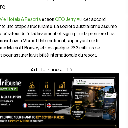
rd
 Vie Hotels & Resorts
et son
CEO Jerry Xu,
cet accord
nte une étape structurante. La société australienne assume
d’opérateur de l’établissement et signe pour la première fois
nariat avec Marriott International, s’appuyant sur la
me Marriott Bonvoy et ses quelque 283 millions de
pour assurer la visibilité internationale du resort.
Article inline ad 1 ☟