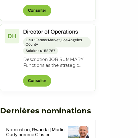
lead a coastal property to
profitability through revenue
Consulter
grow...
Director of Operations
DH
Lieu : Farmer Market, Los Angeles
County
Salaire : $152 767
Description JOB SUMMARY
Functions as the strategic
business leader of the
property's Hotel Operations.
Consulter
Areas of respo...
Dernières nominations
Nomination, Rwanda | Martin
Cody nommé Cluster