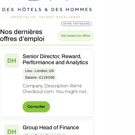
Nos dernières
Voir toutes les offres
offres d’emploi
Senior Director, Reward,
DH
Performance and Analytics
Lieu : London, UK
Salaire : £119 036
Company Description We’re
Checkout.com. You might not
know our name, but
companies like eBay, Spotify,
Consulter
Klarna, Uber,...
Group Head of Finance
DH