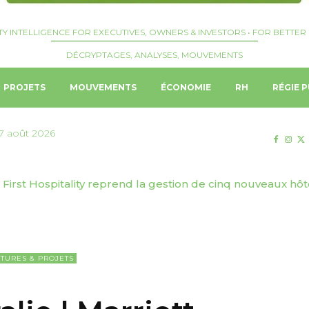
TY INTELLIGENCE FOR EXECUTIVES, OWNERS & INVESTORS • FOR BETTER 
DÉCRYPTAGES, ANALYSES, MOUVEMENTS
PROJETS
MOUVEMENTS
ÉCONOMIE
RH
RÉGIE P
7 août 2026
First Hospitality reprend la gestion de cinq nouveaux hôtels
 | Genève Tourisme & Congrès dévoile sa stratégie de to
TURES & PROJETS