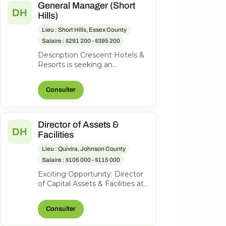
General Manager (Short
DH
Hills)
Lieu : Short Hills, Essex County
Salaire : $291 200 - $395 200
Description Crescent Hotels &
Resorts is seeking an
exceptional General Manager
to lead the Hilton Short Hills. At
Consulter
Cr...
Director of Assets &
DH
Facilities
Lieu : Quivira, Johnson County
Salaire : $105 000 - $115 000
Exciting Opportunity: Director
of Capital Assets & Facilities at
Hotel Management and
Consulting, Inc. About the
Consulter
role...