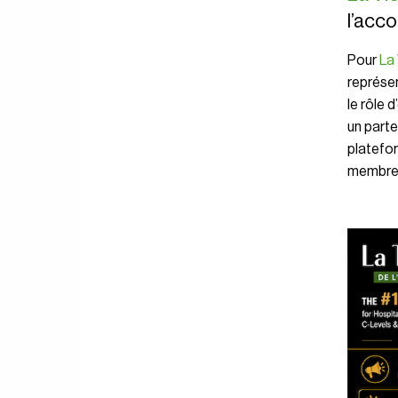
l’acco
Pour
La
représe
le rôle 
un parte
platefor
membres 