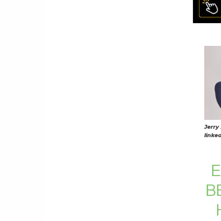
Jerry
linke
E
B