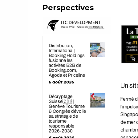
Perspectives
Distribution,
International |
Booking Holdings
fusionne les
activités B2B de
Booking.com,
Agoda et Priceline
6 août 2026
Un sit
Décryptage,
Fermé de
Suisse🇨🇭 |
Genève Tourisme
l’impuls
& Congrès dévoile
Singapou
sa stratégie de
tourisme
de mer 
responsable
chambres
2026-2030
espaces 
6 août 2026