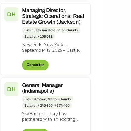
Managing Director,
DH
Strategic Operations: Real
Estate Growth (Jackson)
Lieu : Jackson Hole, Teton County
Salaire : $105 911
New York, New York –
September 15, 2025 – Castle
Peak Holdings, (“Castle Peak”
or “CPH”), the investment firm
Consulter
behind...
General Manager
DH
(Indianapolis)
Lieu : Uptown, Marion County
Salaire : $249 600 - $374 400
SkyBridge Luxury has
partnered with an exciting
ownership group to identify an
exceptional General Manager