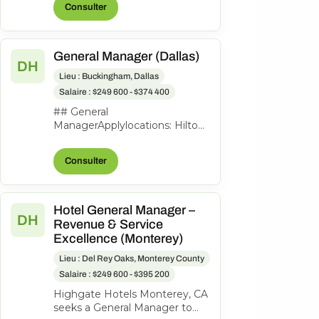
Consulter
to lead th...
General Manager (Dallas)
DH
Lieu : Buckingham, Dallas
Salaire : $249 600 - $374 400
## General
ManagerApplylocations: Hilton
Garden Inn Dallas
Downtowntime type: Full
Consulter
timeposted on: Posted
Todayjob req...
Hotel General Manager –
DH
Revenue & Service
Excellence (Monterey)
Lieu : Del Rey Oaks, Monterey County
Salaire : $249 600 - $395 200
Highgate Hotels Monterey, CA
seeks a General Manager to