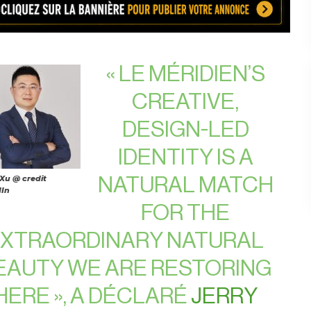
« LE MÉRIDIEN’S
CREATIVE,
DESIGN-LED
IDENTITY IS A
 Xu @ credit
NATURAL MATCH
dIn
FOR THE
XTRAORDINARY NATURAL
EAUTY WE ARE RESTORING
HERE », A DÉCLARÉ
JERRY