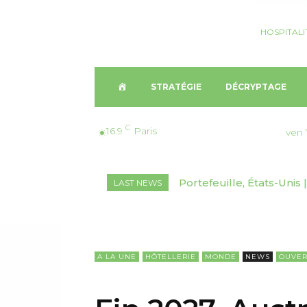
HOSPITALI
A
STRATÉGIE
DÉCRYPTAGE
C
C
16.9
Paris
ven 
C
Portefeuille, États-Unis | 
Décryptage, Suisse🇨🇭
LAST NEWS
U
marchés inédits
2026-2030
E
I
A LA UNE
HÔTELLERIE
MONDE
NEWS
OUVER
L