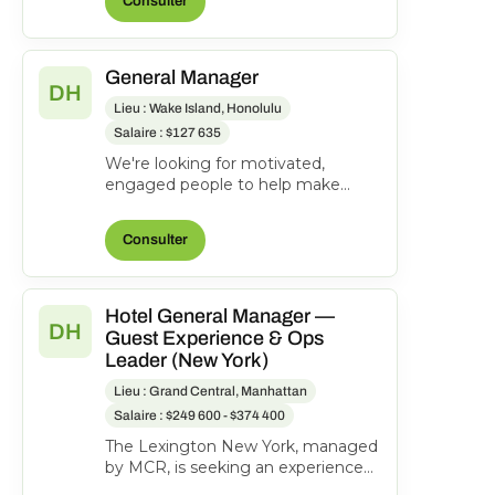
Consulter
General Manager
DH
Lieu : Wake Island, Honolulu
Salaire : $127 635
We're looking for motivated,
engaged people to help make
everyone's journeys better.
Manages and directs the operatio...
Consulter
Hotel General Manager —
DH
Guest Experience & Ops
Leader (New York)
Lieu : Grand Central, Manhattan
Salaire : $249 600 - $374 400
The Lexington New York, managed
by MCR, is seeking an experienced
General Manager to oversee hotel