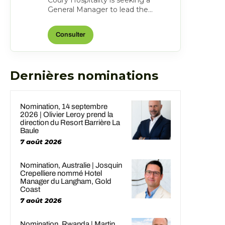
Coury Hospitality is seeking a
General Manager to lead the
opening and ongoing operations of
the new DoubleTree Midla...
Consulter
Dernières nominations
Nomination, 14 septembre
2026 | Olivier Leroy prend la
direction du Resort Barrière La
Baule
7 août 2026
Nomination, Australie | Josquin
Crepelliere nommé Hotel
Manager du Langham, Gold
Coast
7 août 2026
Nomination, Rwanda | Martin