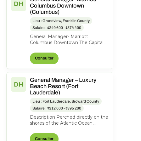
DH
Columbus Downtown
(Columbus)
Lieu : Grandview, Franklin County
Salaire : $249 600 - $374 400
General Manager- Marriott
Columbus Downtown The Capital
Suites Hotel, 50 S Front St.,
Columbus, Ohio, United States o...
Consulter
General Manager – Luxury
DH
Beach Resort (Fort
Lauderdale)
Lieu : Fort Lauderdale, Broward County
Salaire : $312 000 - $395 200
Description Perched directly on the
shores of the Atlantic Ocean,
Pelican Grand Beach Resort is one
of Fort Lauderdal...
Consulter