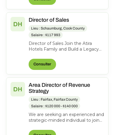
Director of Sales
DH
Lieu : Schaumburg, Cook County
Salaire : $117 993
Director of Sales Join the Atira
Hotels Family and Build a Legacy
of Hospitality! Work Location: Hyatt
Place Schaumbu...
Consulter
Area Director of Revenue
DH
Strategy
Lieu : Fairfax, Fairfax County
Salaire : $120 000 - $140 000
We are seeking an experienced and
strategic-minded individual to join
our team as an Area Director of
Revenue Strateg...