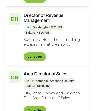
Director of Revenue
DH
Management
Lieu : Washington, D.C., US
Salaire : $114 785
Summary: Be part of something
extraordinary at the newly
reimagined Hyatt Regency
Washington on Capitol Hill-an
Consulter
iconi...
Area Director of Sales
DH
Lieu : Centennial, Arapahoe County
Salaire : $108 502
City, State: Englewood, Colorado
Title: Area Director of Sales
Location: Englewood CO FLSA:
Exempt Status: F ull-time...
Consulter