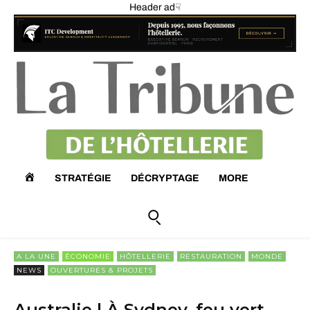
Header ad☟
A
STRATÉGIE
DÉCRYPTAGE
MORE
C
C
A LA UNE
ÉCONOMIE
HÔTELLERIE
RESTAURATION
MONDE
NEWS
OUVERTURES & PROJETS
U
Australie | À Sydney, feu vert