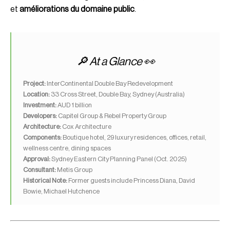
et
améliorations du domaine public
.
🔎
At a Glance 👀
Project:
InterContinental Double Bay Redevelopment
Location:
33 Cross Street, Double Bay, Sydney (Australia)
Investment:
AUD 1 billion
Developers:
Capitel Group & Rebel Property Group
Architecture:
Cox Architecture
Components:
Boutique hotel, 29 luxury residences, offices, retail,
wellness centre, dining spaces
Approval:
Sydney Eastern City Planning Panel (Oct. 2025)
Consultant:
Metis Group
Historical Note:
Former guests include Princess Diana, David
Bowie, Michael Hutchence