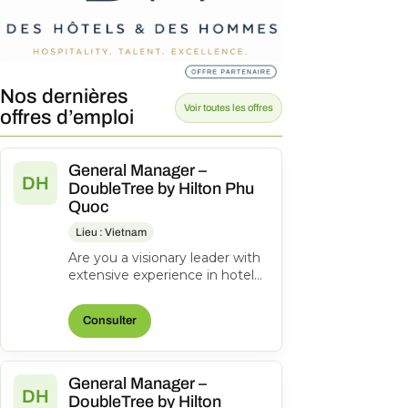
Nos dernières
Voir toutes les offres
offres d’emploi
General Manager –
DH
DoubleTree by Hilton Phu
Quoc
Lieu : Vietnam
Are you a visionary leader with
extensive experience in hotel
management? Do you excel at
driving operational success...
Consulter
General Manager –
DH
DoubleTree by Hilton