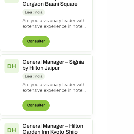
Gurgaon Baani Square
Lieu : India
Are you a visionary leader with
extensive experience in hotel
management? Do you excel at
driving operational success...
Consulter
General Manager – Signia
DH
by Hilton Jaipur
Lieu : India
Are you a visionary leader with
extensive experience in hotel
management? Do you excel at
driving operational success...
Consulter
General Manager – Hilton
DH
Garden Inn Kyoto Shijo