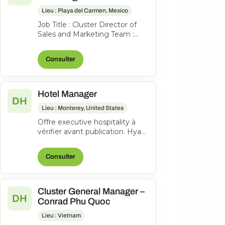
Lieu : Playa del Carmen, Mexico
Job Title : Cluster Director of
Sales and Marketing Team :
Sales, Marketing, Groups and
Events & Communications
Consulter
Work...
Hotel Manager
DH
Lieu : Monterey, United States
Offre executive hospitality à
vérifier avant publication. Hyatt
Regency Monterey Hotel and
Spa on Del Monte Golf Cour...
Consulter
Cluster General Manager –
DH
Conrad Phu Quoc
Lieu : Vietnam