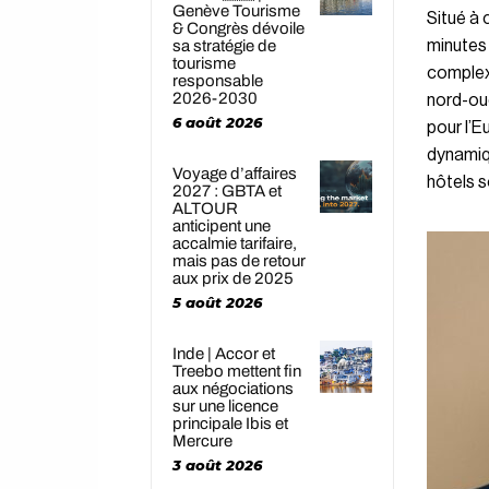
Genève Tourisme
Situé à c
& Congrès dévoile
minutes 
sa stratégie de
tourisme
complexe
responsable
2026-2030
nord-oue
6 août 2026
pour l’E
dynamiq
Voyage d’affaires
hôtels s
2027 : GBTA et
ALTOUR
anticipent une
accalmie tarifaire,
mais pas de retour
aux prix de 2025
5 août 2026
Inde | Accor et
Treebo mettent fin
aux négociations
sur une licence
principale Ibis et
Mercure
3 août 2026