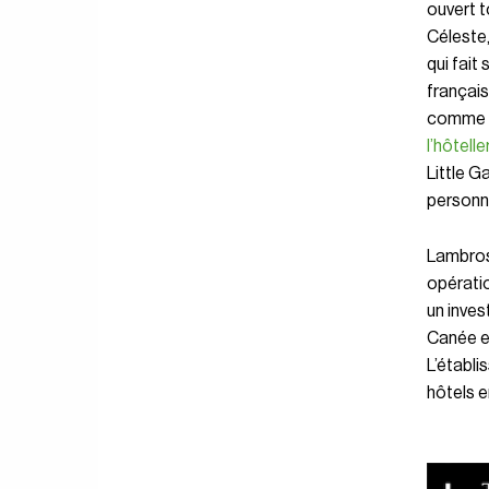
ouvert t
Céleste,
qui fait
français
comme l
l’hôtelle
Little G
personn
Lambros
opérati
un inves
Canée et
L’établi
hôtels e