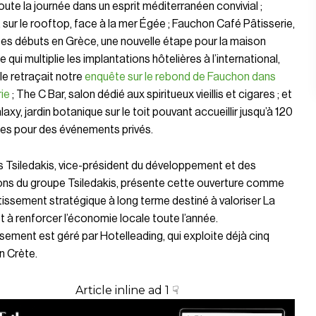
oute la journée dans un esprit méditerranéen convivial ;
 sur le rooftop, face à la mer Égée ; Fauchon Café Pâtisserie,
 ses débuts en Grèce, une nouvelle étape pour la maison
e qui multiplie les implantations hôtelières à l’international,
e retraçait notre
enquête sur le rebond de Fauchon dans
rie
; The C Bar, salon dédié aux spiritueux vieillis et cigares ; et
alaxy, jardin botanique sur le toit pouvant accueillir jusqu’à 120
es pour des événements privés.
 Tsiledakis, vice-président du développement et des
ons du groupe Tsiledakis, présente cette ouverture comme
tissement stratégique à long terme destiné à valoriser La
 à renforcer l’économie locale toute l’année.
ssement est géré par Hotelleading, qui exploite déjà cinq
n Crète.
Article inline ad 1 ☟