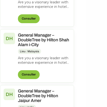
Are you a visionary leader with
extensive experience in hotel
management? Do you excel at
driving operational success...
Consulter
General Manager –
DH
DoubleTree by Hilton Shah
Alam i-City
Lieu : Malaysia
Are you a visionary leader with
extensive experience in hotel
management? Do you excel at
driving operational success...
Consulter
General Manager –
DH
DoubleTree by Hilton
Jaipur Amer