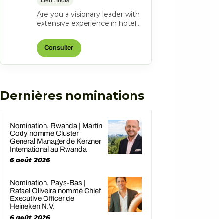
Lieu : India
Are you a visionary leader with
extensive experience in hotel
management? Do you excel at
driving operational success...
Consulter
Dernières nominations
Nomination, Rwanda | Martin
Cody nommé Cluster
General Manager de Kerzner
International au Rwanda
6 août 2026
Nomination, Pays-Bas |
Rafael Oliveira nommé Chief
Executive Officer de
Heineken N.V.
6 août 2026