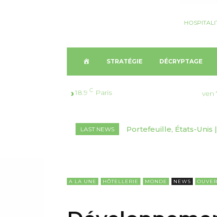
HOSPITALI
A
STRATÉGIE
DÉCRYPTAGE
C
C
18.9
Paris
ven 
C
Portefeuille, États-Unis | 
Décryptage, Suisse🇨🇭
LAST NEWS
U
marchés inédits
2026-2030
E
I
A LA UNE
HÔTELLERIE
MONDE
NEWS
OUVER
L