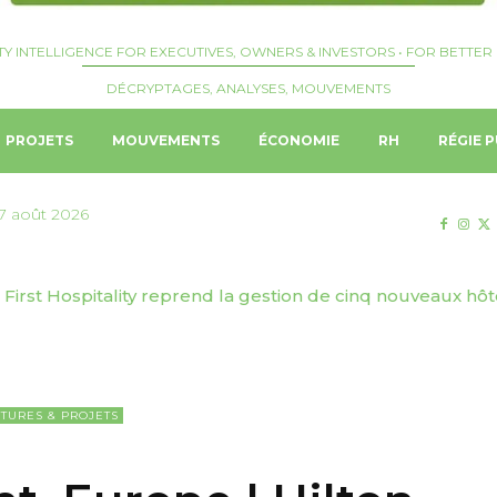
TY INTELLIGENCE FOR EXECUTIVES, OWNERS & INVESTORS • FOR BETTER 
DÉCRYPTAGES, ANALYSES, MOUVEMENTS
PROJETS
MOUVEMENTS
ÉCONOMIE
RH
RÉGIE P
7 août 2026
First Hospitality reprend la gestion de cinq nouveaux hôtels
 | Genève Tourisme & Congrès dévoile sa stratégie de to
TURES & PROJETS