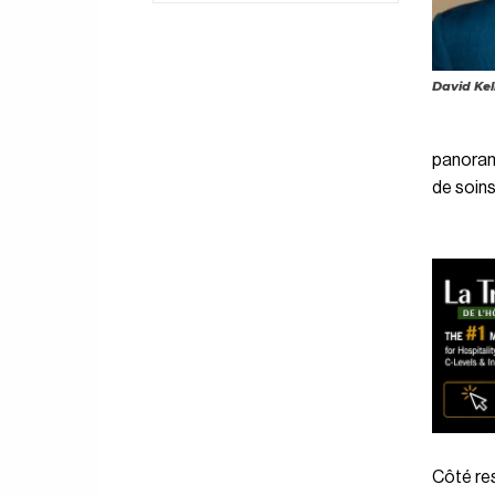
David Kell
panorami
de soin
Côté res