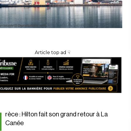
en Islande @ Depositphotos.com
Article top ad ☟
rèce : Hilton fait son grand retour à La
Canée