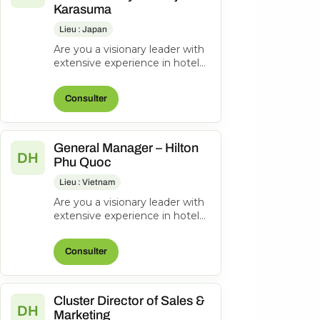
Karasuma
Lieu : Japan
Are you a visionary leader with
extensive experience in hotel
management? Do you excel at
driving operational success...
Consulter
General Manager – Hilton
DH
Phu Quoc
Lieu : Vietnam
Are you a visionary leader with
extensive experience in hotel
management? Do you excel at
driving operational success...
Consulter
Cluster Director of Sales &
DH
Marketing