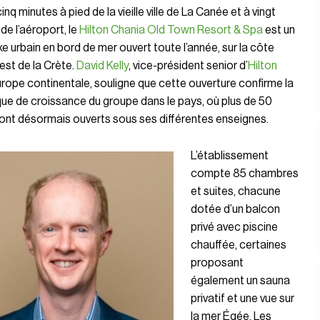
inq minutes à pied de la vieille ville de La Canée et à vingt
de l’aéroport, le
Hilton Chania Old Town Resort & Spa
est un
 urbain en bord de mer ouvert toute l’année, sur la côte
st de la Crète.
David
Kelly
, vice-président senior d’
Hilton
urope continentale, souligne que cette ouverture confirme la
ue de croissance du groupe dans le pays, où plus de 50
ont désormais ouverts sous ses différentes enseignes.
L’établissement
compte 85 chambres
et suites, chacune
dotée d’un balcon
privé avec piscine
chauffée, certaines
proposant
également un sauna
privatif et une vue sur
la mer Égée. Les