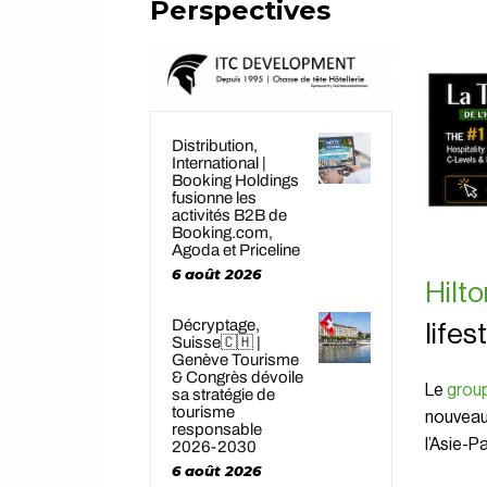
Perspectives
Distribution,
International |
Booking Holdings
fusionne les
activités B2B de
Booking.com,
Agoda et Priceline
6 août 2026
Hilto
Décryptage,
lifes
Suisse🇨🇭 |
Genève Tourisme
& Congrès dévoile
Le
grou
sa stratégie de
tourisme
nouveau
responsable
l’Asie-P
2026-2030
6 août 2026