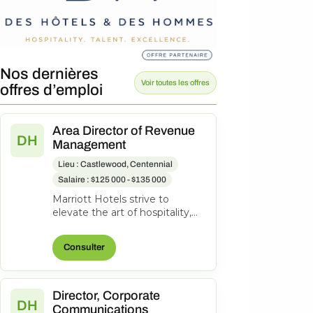
Nos dernières
Voir toutes les offres
offres d’emploi
Area Director of Revenue
DH
Management
Lieu : Castlewood, Centennial
Salaire : $125 000 - $135 000
Marriott Hotels strive to
elevate the art of hospitality,
innovating at every
opportunity while keeping the
Consulter
comfort o...
Director, Corporate
DH
Communications