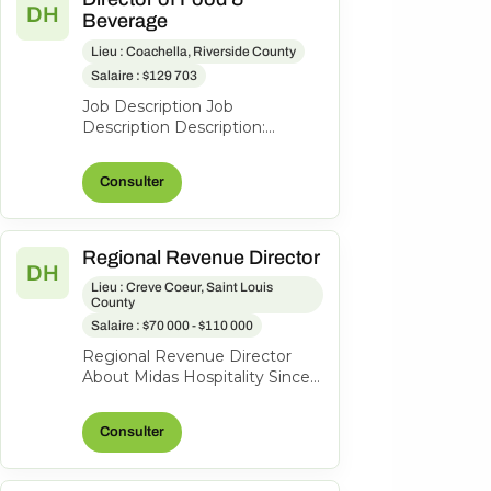
DH
Beverage
Lieu : Coachella, Riverside County
Salaire : $129 703
Job Description Job
Description Description:
Summary As Director of Food
& Beverage, you will be
Consulter
responsible for over...
Regional Revenue Director
DH
Lieu : Creve Coeur, Saint Louis
County
Salaire : $70 000 - $110 000
Regional Revenue Director
About Midas Hospitality Since
2006, Midas has grown into an
award-winning hotel
Consulter
management...