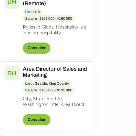
DH
(Remote)
Lieu : US
Salaire : $125 000 - $160 000
Pyramid Global Hospitality is a
leading hospitality
management company with a
portfolio of more than 200
Consulter
hotels and r...
Area Director of Sales and
DH
Marketing
Lieu : Seattle, King County
Salaire : $105 000 - $125 000
City, State: Seattle,
Washington Title: Area Director
of Sales and Marketing
Location: Seattle, Washington
Consulter
FLSA: Exem...