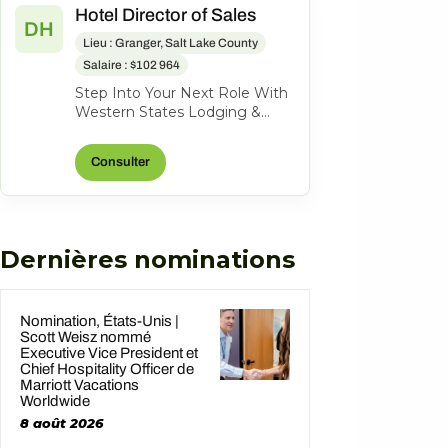
Hotel Director of Sales
DH
Lieu : Granger, Salt Lake County
Salaire : $102 964
Step Into Your Next Role With
Western States Lodging &
Management Become a full-
time Hotel Director of Sales in
Consulter
West...
Dernières nominations
Nomination, États-Unis |
Scott Weisz nommé
Executive Vice President et
Chief Hospitality Officer de
Marriott Vacations
Worldwide
8 août 2026