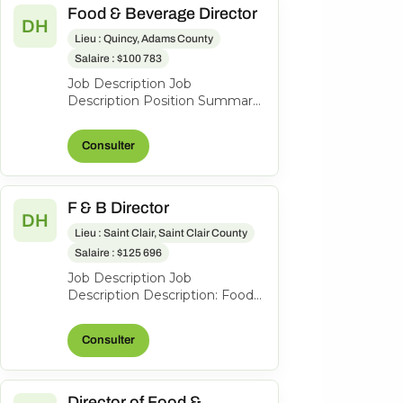
Food & Beverage Director
DH
Lieu : Quincy, Adams County
Salaire : $100 783
Job Description Job
Description Position Summary:
The Food & Beverage Director
is responsible for providing
Consulter
leadershi...
F & B Director
DH
Lieu : Saint Clair, Saint Clair County
Salaire : $125 696
Job Description Job
Description Description: Food
& Beverage Director We are
seeking a dynamic and
Consulter
experienced Food &...
Director of Food &