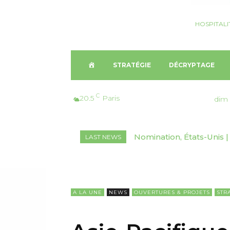
HOSPITALI
A
STRATÉGIE
DÉCRYPTAGE
C
C
20.5
Paris
dim 
C
Nomination, États-Unis | 
Finance, France | Edga
LAST NEWS
U
Marriott Vacations Worl
résidences hôtelière
E
I
A LA UNE
NEWS
OUVERTURES & PROJETS
STR
L