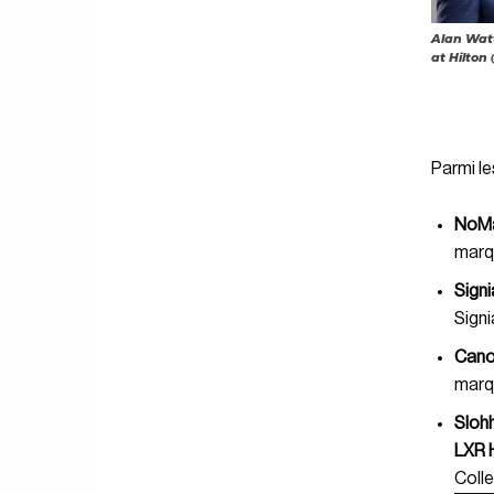
Alan Watt
at Hilton
Parmi le
NoMa
marq
Signi
Signi
Cano
marq
Slohh
LXR 
Colle