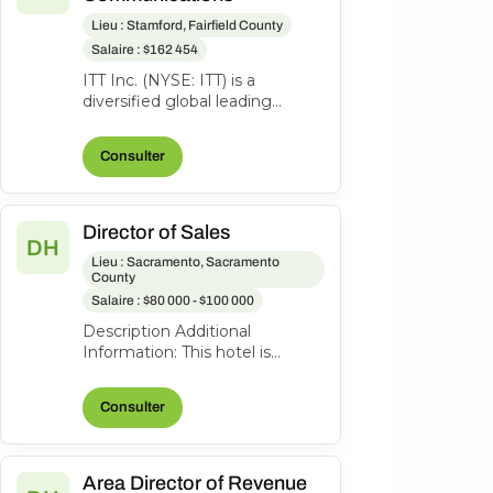
Lieu : Stamford, Fairfield County
Salaire : $162 454
ITT Inc. (NYSE: ITT) is a
diversified global leading
manufacturer of highly
engineered critical
Consulter
components and custom...
Director of Sales
DH
Lieu : Sacramento, Sacramento
County
Salaire : $80 000 - $100 000
Description Additional
Information: This hotel is
owned and operated by an
independent franchisee, Kalthia
Consulter
Group Hote...
Area Director of Revenue