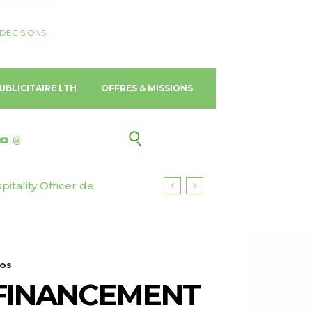
DECISIONS.
UBLICITAIRE LTH
OFFRES & MISSIONS
ality Officer de
s d’euros pour ses
ros
EFINANCEMENT