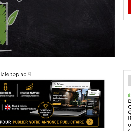
ticle top ad ☟
É
D
Q
Q
I
U
c