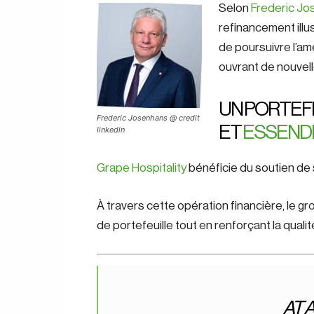
Selon
Frederic J
refinancement illu
de poursuivre l’am
ouvrant de nouvel
UN PORTEF
Frederic Josenhans @ credit
ET
ESSENDI
linkedin
Grape Hospitality
bénéficie du soutien de
À travers cette opération financière, le g
de portefeuille tout en renforçant la qualit
AT 