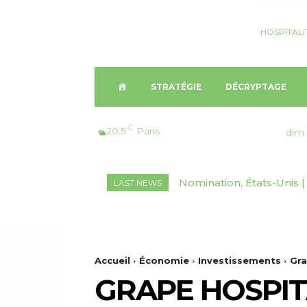
HOSPITALI
A
STRATÉGIE
DÉCRYPTAGE
C
C
20.5
Paris
dim 
C
Nomination, États-Unis | 
Finance, France | Edga
LAST NEWS
U
Marriott Vacations World
résidences hôtelières
E
I
Accueil
Économie
Investissements
Gra
GRAPE HOSPIT
L