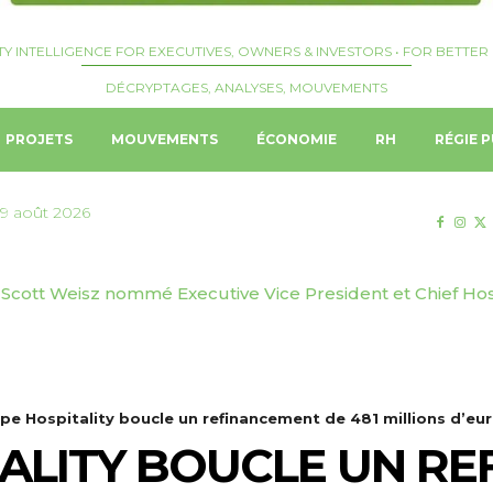
TY INTELLIGENCE FOR EXECUTIVES, OWNERS & INVESTORS • FOR BETTER 
DÉCRYPTAGES, ANALYSES, MOUVEMENTS
PROJETS
MOUVEMENTS
ÉCONOMIE
RH
RÉGIE P
9 août 2026
Scott Weisz nommé Executive Vice President et Chief Hospit
r Suites boucle un refinancement bancaire de 180 million
wide
 premium
pe Hospitality boucle un refinancement de 481 millions d’eu
ALITY BOUCLE UN R