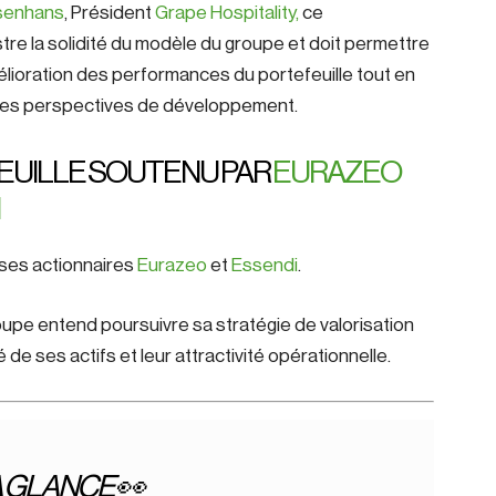
osenhans
, Président
Grape Hospitality,
ce
stre la solidité du modèle du groupe et doit permettre
élioration des performances du portefeuille tout en
les perspectives de développement.
EUILLE SOUTENU PAR
EURAZEO
 ses actionnaires
Eurazeo
et
Essendi
.
roupe entend poursuivre sa stratégie de valorisation
é de ses actifs et leur attractivité opérationnelle.
A GLANCE 👀