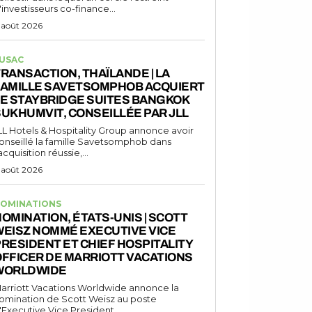
'investisseurs co-finance...
 août 2026
USAC
RANSACTION, THAÏLANDE | LA
FAMILLE SAVETSOMPHOB ACQUIERT
LE STAYBRIDGE SUITES BANGKOK
UKHUMVIT, CONSEILLÉE PAR JLL
LL Hotels & Hospitality Group annonce avoir
onseillé la famille Savetsomphob dans
'acquisition réussie,...
 août 2026
OMINATIONS
OMINATION, ÉTATS-UNIS | SCOTT
WEISZ NOMMÉ EXECUTIVE VICE
RESIDENT ET CHIEF HOSPITALITY
FFICER DE MARRIOTT VACATIONS
WORLDWIDE
arriott Vacations Worldwide annonce la
omination de Scott Weisz au poste
'Executive Vice President...