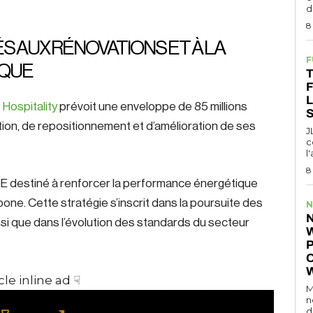
d
8
ÉS AUX RÉNOVATIONS ET À LA
F
IQUE
T
Hospitality
prévoit une enveloppe de 85 millions
S
ion, de repositionnement et d’amélioration de ses
J
c
l
8
SE destiné à renforcer la performance énergétique
bone. Cette stratégie s’inscrit dans la poursuite des
N
N
si que dans l’évolution des standards du secteur
P
O
cle inline ad ☟
M
n
d