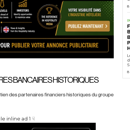
8
I
F
B
L
d
S
8
IRES BANCAIRES HISTORIQUES
utien des partenaires financiers historiques du groupe
le inline ad 1 ☟