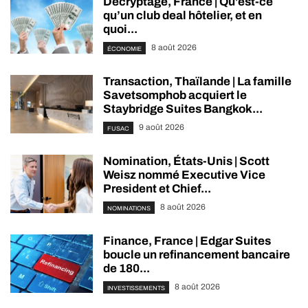
Décryptage, France | Qu’est-ce
qu’un club deal hôtelier, et en
quoi...
8 août 2026
ÉCONOMIE
Transaction, Thaïlande | La famille
Savetsomphob acquiert le
Staybridge Suites Bangkok...
9 août 2026
FUSAC
Nomination, États-Unis | Scott
Weisz nommé Executive Vice
President et Chief...
8 août 2026
NOMINATIONS
Finance, France | Edgar Suites
boucle un refinancement bancaire
de 180...
8 août 2026
INVESTISSEMENTS