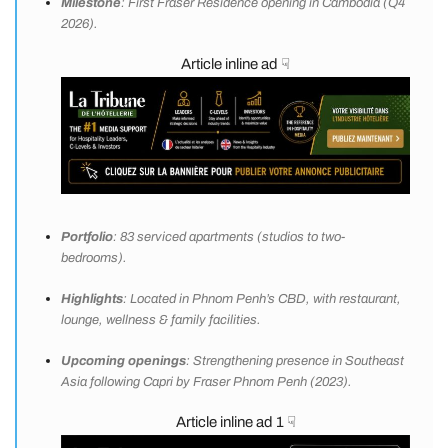
Milestone
: First Fraser Residence opening in Cambodia (Q4
2026).
Article inline ad ☟
Portfolio
: 83 serviced apartments (studios to two-
bedrooms).
Highlights
: Located in Phnom Penh’s CBD, with restaurant,
lounge, wellness & family facilities.
Upcoming openings
: Strengthening presence in Southeast
Asia following Capri by Fraser Phnom Penh (2023).
Article inline ad 1 ☟