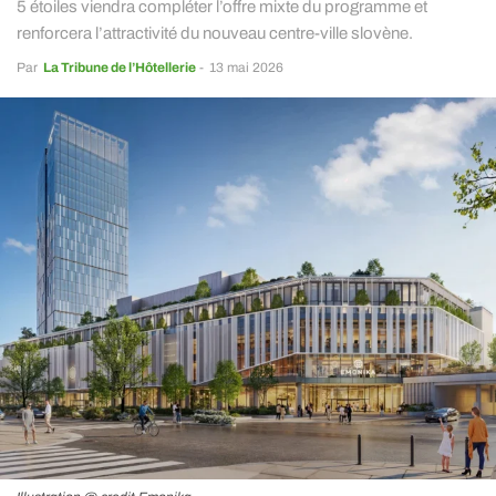
5 étoiles viendra compléter l’offre mixte du programme et
renforcera l’attractivité du nouveau centre-ville slovène.
Par
La Tribune de l’Hôtellerie
-
13 mai 2026