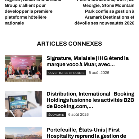
Group s’allient pour
Géorgie, Stone Mountain
développer la première
Park confie sa gestion à
plateforme hôtelière
Aramark Destinations et
nationale
dévoile ses nouveautés 2026
ARTICLES CONNEXES
Signature, Malaisie | IHG étend la
marque voco à Muar, avec...
6 août 2026
OUVERTURES & PROJETS
Distribution, International | Booking
Holdings fusionne les activités B2B
de Booking.com,...
6 août 2026
ÉCONOMIE
Portefeuille, États-Unis | First
Hospitality reprend la gestion de