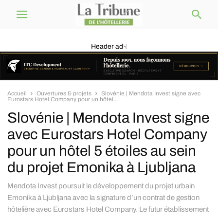
Header ad☟
Accueil
Ouvertures & projets
Slovénie | Mendota Invest signe avec
Eurostars Hotel Company pour un hôtel...
Slovénie | Mendota Invest signe
avec Eurostars Hotel Company
pour un hôtel 5 étoiles au sein
du projet Emonika à Ljubljana
Mendota Invest poursuit le développement du projet urbain
Emonika à Ljubljana avec la signature d’un contrat de gestion
hôtelière avec Eurostars Hotel Company. Le futur établissement