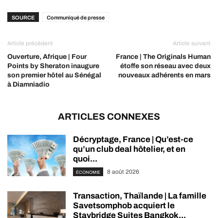
SOURCE
Communiqué de presse
Article précédent
Article suivant
Ouverture, Afrique | Four
France | The Originals Human
Points by Sheraton inaugure
étoffe son réseau avec deux
son premier hôtel au Sénégal
nouveaux adhérents en mars
à Diamniadio
ARTICLES CONNEXES
Décryptage, France | Qu’est-ce
qu’un club deal hôtelier, et en
quoi...
8 août 2026
ÉCONOMIE
Transaction, Thaïlande | La famille
Savetsomphob acquiert le
Staybridge Suites Bangkok...