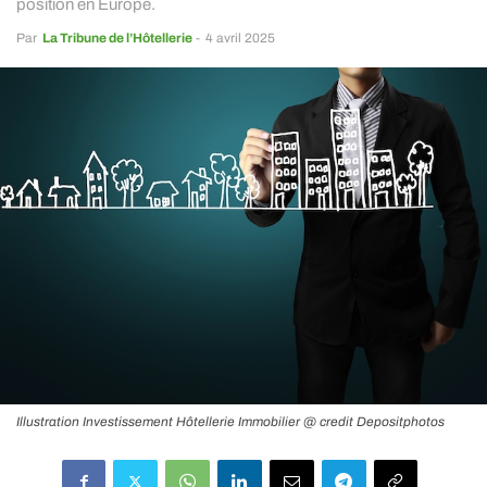
position en Europe.
Par
La Tribune de l’Hôtellerie
-
4 avril 2025
Illustration Investissement Hôtellerie Immobilier @ credit Depositphotos