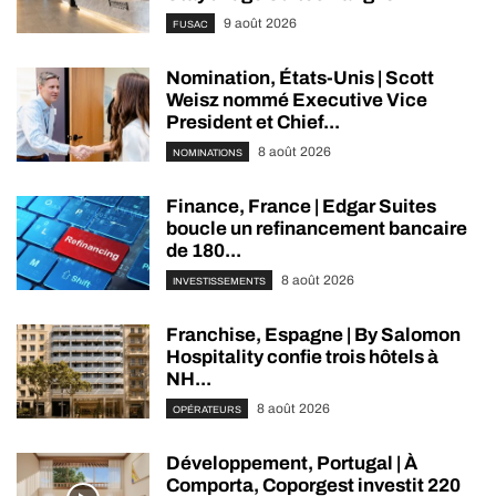
9 août 2026
FUSAC
Nomination, États-Unis | Scott
Weisz nommé Executive Vice
President et Chief...
8 août 2026
NOMINATIONS
Finance, France | Edgar Suites
boucle un refinancement bancaire
de 180...
8 août 2026
INVESTISSEMENTS
Franchise, Espagne | By Salomon
Hospitality confie trois hôtels à
NH...
8 août 2026
OPÉRATEURS
Développement, Portugal | À
Comporta, Coporgest investit 220