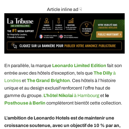
Article inline ad ☟
En parallèle, la marque
Leonardo Limited Edition
fait son
entrée avec des hôtels d’exception, tels que
The Dilly
à
Londres
et
The Grand Brighton
. Ces hôtels à l’histoire
unique et au design exclusif renforcent l’offre haut de
gamme du groupe.
L’hôtel Nikolai
à Hambourg
et
le
Posthouse à Berlin
complèteront bientôt cette collection.
L’ambition de Leonardo Hotels est de maintenir une
croissance soutenue, avec un objectif de 10 % par an,