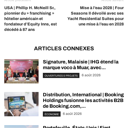
Article précédent
Article suivant
USA | Phillip H. McNeill Sr.,
Mise à l’eau 2028 | Four
pionnier du » franchising »
Seasons II dévoilé avec ses
hôtelier américain et
Yacht Residential Suites pour
fondateur d’Equity Inns, est
une mise à l’eau en 2028
décédé à 87 ans
ARTICLES CONNEXES
Signature, Malaisie | IHG étend la
marque voco à Muar, avec...
6 août 2026
OUVERTURES & PROJETS
Distribution, International | Booking
Holdings fusionne les activités B2B
de Booking.com,...
6 août 2026
ÉCONOMIE
Portefeuille, États-Unis | First