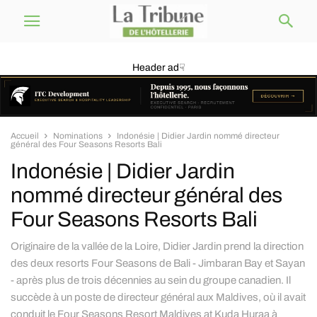
Header ad☟
Accueil
Nominations
Indonésie | Didier Jardin nommé directeur
général des Four Seasons Resorts Bali
Indonésie | Didier Jardin
nommé directeur général des
Four Seasons Resorts Bali
Originaire de la vallée de la Loire, Didier Jardin prend la direction
des deux resorts Four Seasons de Bali - Jimbaran Bay et Sayan
- après plus de trois décennies au sein du groupe canadien. Il
succède à un poste de directeur général aux Maldives, où il avait
conduit le Four Seasons Resort Maldives at Kuda Huraa à