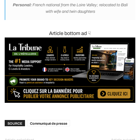
Personal:
French national from the Loire Valley; relocated to Bali
with wife and twin daughters
Article bottom ad ☟
SOURCE
Communiqué de presse