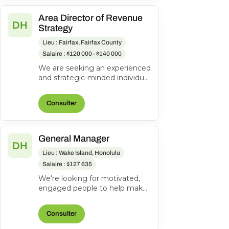
Area Director of Revenue
DH
Strategy
Lieu : Fairfax, Fairfax County
Salaire : $120 000 - $140 000
We are seeking an experienced
and strategic-minded individual
to join our team as an Area
Director of Revenue Strateg...
Consulter
General Manager
DH
Lieu : Wake Island, Honolulu
Salaire : $127 635
We're looking for motivated,
engaged people to help make
everyone's journeys better.
Manages and directs the
Consulter
operatio...