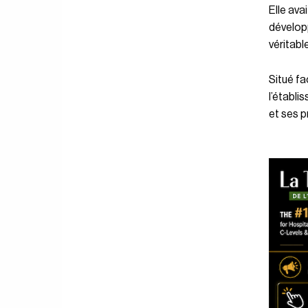
Elle ava
développ
véritable
Situé fa
l’établi
et ses p