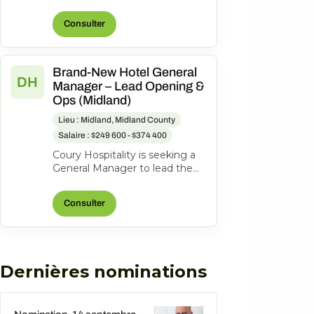
Hotel Midland, 1403 N Loop
250 West, Midland, Texas,
Consulter
United State...
Brand-New Hotel General
DH
Manager – Lead Opening &
Ops (Midland)
Lieu : Midland, Midland County
Salaire : $249 600 - $374 400
Coury Hospitality is seeking a
General Manager to lead the
opening and ongoing
operations of the new
Consulter
DoubleTree Midla...
Dernières nominations