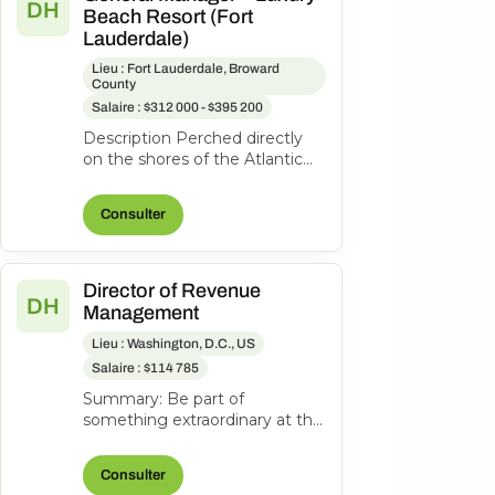
DH
Beach Resort (Fort
Lauderdale)
Lieu : Fort Lauderdale, Broward
County
Salaire : $312 000 - $395 200
Description Perched directly
on the shores of the Atlantic
Ocean, Pelican Grand Beach
Resort is one of Fort
Consulter
Lauderdal...
Director of Revenue
DH
Management
Lieu : Washington, D.C., US
Salaire : $114 785
Summary: Be part of
something extraordinary at the
newly reimagined Hyatt
Regency Washington on
Consulter
Capitol Hill-an iconi...