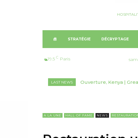
HOSPITALI
A
STRATÉGIE
DÉCRYPTAGE
C
C
19.5
Paris
sam
C
Ouverture, Kenya | Great 
Nomination, Australie
LAST NEWS
U
E
I
A LA UNE
HALL OF FAME
NEWS
RESTAURATIO
L