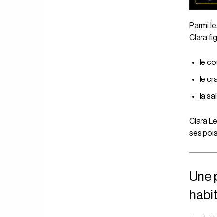
Parmi le
Clara fig
le co
le cr
la sa
Clara L
ses pois
Une 
habit