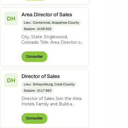
Area Director of Sales
DH
Lieu : Centennial, Arapahoe County
Salaire : $108 502
City, State: Englewood,
Colorado Title: Area Director of
Sales Location: Englewood CO
FLSA: Exempt Status: F ull-
Consulter
time...
Director of Sales
DH
Lieu : Schaumburg, Cook County
Salaire : $117 993
Director of Sales Join the Atira
Hotels Family and Build a
Legacy of Hospitality! Work
Location: Hyatt Place
Consulter
Schaumbu...