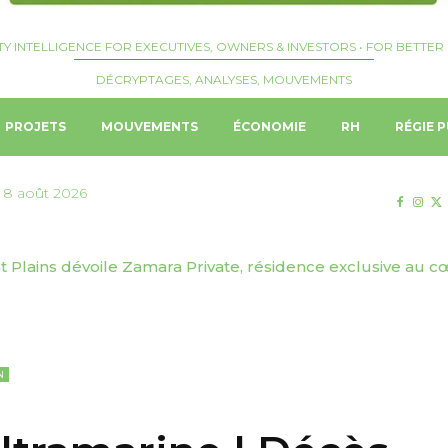
TY INTELLIGENCE FOR EXECUTIVES, OWNERS & INVESTORS • FOR BETTER 
DÉCRYPTAGES, ANALYSES, MOUVEMENTS
PROJETS
MOUVEMENTS
ÉCONOMIE
RH
RÉGIE P
 8 août 2026
Plains dévoile Zamara Private, résidence exclusive au cœ
 | Josquin Crepelliere nommé Hotel Manager du Langham,
N