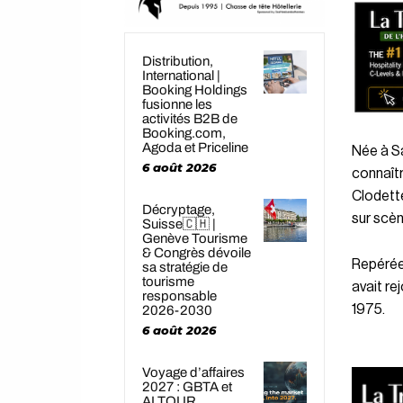
Distribution,
International |
Booking Holdings
fusionne les
activités B2B de
Booking.com,
Agoda et Priceline
Née à S
6 août 2026
connaîtr
Clodett
Décryptage,
sur scène
Suisse🇨🇭 |
Genève Tourisme
& Congrès dévoile
Repérée 
sa stratégie de
tourisme
avait rej
responsable
1975.
2026-2030
6 août 2026
Voyage d’affaires
2027 : GBTA et
ALTOUR