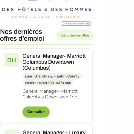
Nos dernières
Voir toutes les offres
offres d’emploi
General Manager- Marriott
DH
Columbus Downtown
(Columbus)
Lieu : Grandview, Franklin County
Salaire : $249 600 - $374 400
General Manager- Marriott
Columbus Downtown The
Capital Suites Hotel, 50 S Front
St., Columbus, Ohio, United
Consulter
States o...
General Manager – Luxury