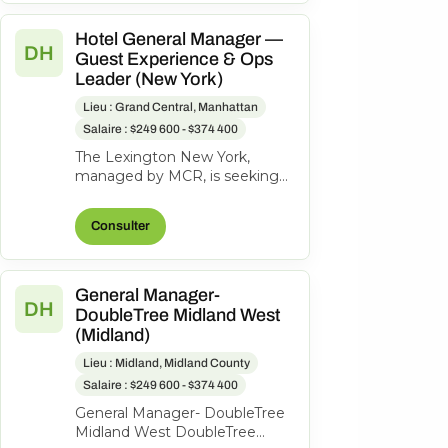
Hotel General Manager —
DH
Guest Experience & Ops
Leader (New York)
Lieu : Grand Central, Manhattan
Salaire : $249 600 - $374 400
The Lexington New York,
managed by MCR, is seeking
an experienced General
Manager to oversee hotel
Consulter
operations, ensuri...
General Manager-
DH
DoubleTree Midland West
(Midland)
Lieu : Midland, Midland County
Salaire : $249 600 - $374 400
General Manager- DoubleTree
Midland West DoubleTree