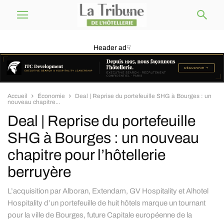
Header ad☟
Accueil
Économie
Deal | Reprise du portefeuille SHG à Bourges : un
nouveau chapitre...
Deal | Reprise du portefeuille
SHG à Bourges : un nouveau
chapitre pour l’hôtellerie
berruyère
L’acquisition par Alboran, Extendam, GV Hospitality et Alhotel
Hospitality d’un portefeuille de huit hôtels marque un tournant
pour la ville de Bourges, future Capitale européenne de la