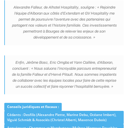
Alexandre Falleur, de Alhotel Hospitality, souligne :
« Rejoindre
l’équipe d’Alboran aux côtés d’Extendam et GV Hospitality me
permet de poursuivre l’aventure avec des partenaires qui
partagent nos valeurs et l’histoire familiale. Ces investissements
permettront à Bourges de relever les enjeux de son
développement et de sa croissance. »
Enfin, Jérôme Bosc, Eric Omgba et Yann Caillère, d’Alboran,
concluent : « Nous saluons l’incroyable parcours entrepreneurial
de la famille Falleur et d’Hervé Pitault. Nous sommes impatients
de collaborer avec les équipes locales pour faire de cette reprise
un succès collectif et faire rayonner l’hospitalité berruyère. »
Conseils juridiques et fiscaux :
Cédants : Desfilis (Alexandre Piette, Marine Debu, Océane Imbert),
Viguié Schmidt & Associés (Christel Alberti, Maxence Dubois)
Acquéreurs : Chammas et Marcheteau (Maîtres Margaux Deuchler