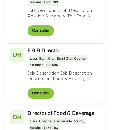
Salaire : $100 783
Job Description Job Description
Position Summary: The Food &
Beverage Director is responsible for
providing leadershi...
Consulter
F & B Director
DH
Lieu : Saint Clair, Saint Clair County
Salaire : $125 696
Job Description Job Description
Description: Food & Beverage
Director We are seeking a dynamic
and experienced Food &...
Consulter
Director of Food & Beverage
DH
Lieu : Coachella, Riverside County
Salaire : $129 703