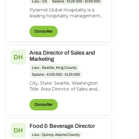
Lieu : US
Salaire : $125 000 - $160 000
Pyramid Global Hospitality is a
leading hospitality management
company with a portfolio of more
than 200 hotels and r...
Consulter
Area Director of Sales and
DH
Marketing
Lieu : Seattle, King County
Salaire : $105 000 - $125 000
City, State: Seattle, Washington
Title: Area Director of Sales and
Marketing Location: Seattle,
Washington FLSA: Exem...
Consulter
Food & Beverage Director
DH
Lieu : Quincy, Adams County