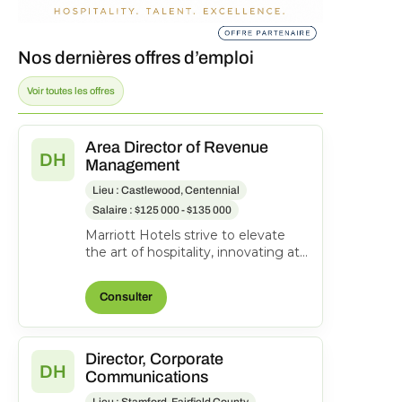
Nos dernières offres d’emploi
Voir toutes les offres
Area Director of Revenue
DH
Management
Lieu : Castlewood, Centennial
Salaire : $125 000 - $135 000
Marriott Hotels strive to elevate
the art of hospitality, innovating at
every opportunity while keeping
the comfort o...
Consulter
Director, Corporate
DH
Communications
Lieu : Stamford, Fairfield County