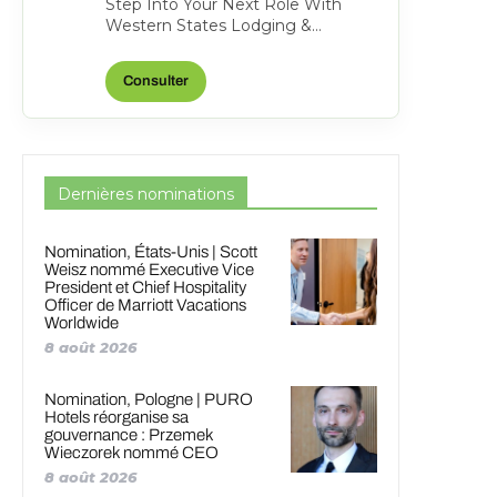
Step Into Your Next Role With
Western States Lodging &
Management Become a full-time
Hotel Director of Sales in West...
Consulter
Dernières nominations
Nomination, États-Unis | Scott
Weisz nommé Executive Vice
President et Chief Hospitality
Officer de Marriott Vacations
Worldwide
8 août 2026
Nomination, Pologne | PURO
Hotels réorganise sa
gouvernance : Przemek
Wieczorek nommé CEO
8 août 2026