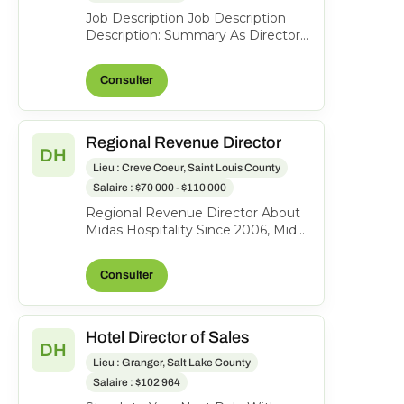
Job Description Job Description
Description: Summary As Director
of Food & Beverage, you will be
responsible for over...
Consulter
Regional Revenue Director
DH
Lieu : Creve Coeur, Saint Louis County
Salaire : $70 000 - $110 000
Regional Revenue Director About
Midas Hospitality Since 2006, Midas
has grown into an award-winning
hotel management...
Consulter
Hotel Director of Sales
DH
Lieu : Granger, Salt Lake County
Salaire : $102 964