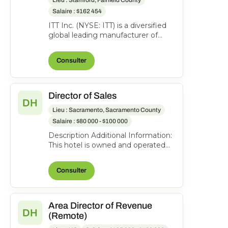
Salaire : $162 454
ITT Inc. (NYSE: ITT) is a diversified
global leading manufacturer of
highly engineered critical
components and custom...
Consulter
Director of Sales
DH
Lieu : Sacramento, Sacramento County
Salaire : $80 000 - $100 000
Description Additional Information:
This hotel is owned and operated
by an independent franchisee,
Kalthia Group Hote...
Consulter
Area Director of Revenue
DH
(Remote)