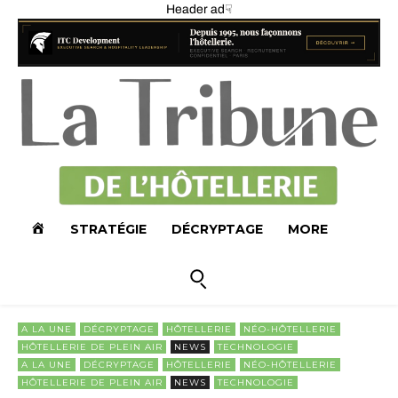
Header ad☟
A
STRATÉGIE
DÉCRYPTAGE
MORE
C
C
A LA UNE
DÉCRYPTAGE
HÔTELLERIE
NÉO-HÔTELLERIE
HÔTELLERIE DE PLEIN AIR
NEWS
TECHNOLOGIE
U
A LA UNE
DÉCRYPTAGE
HÔTELLERIE
NÉO-HÔTELLERIE
HÔTELLERIE DE PLEIN AIR
NEWS
TECHNOLOGIE