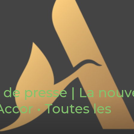
e presse | La nouve
ccor • Toutes les