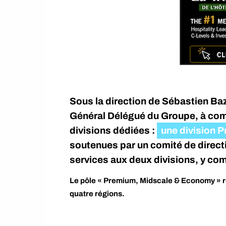
Sous la direction de Sébastien Ba
Général Délégué du Groupe, à comp
divisions dédiées :
une division P
soutenues par un comité de direct
services aux deux divisions, y com
Le pôle « Premium, Midscale & Economy » r
quatre régions.