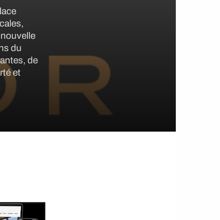
lace
cales,
 nouvelle
ons du
nantes, de
rté et