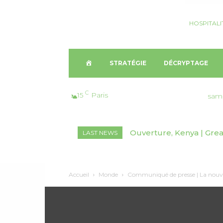
HOSPITALI
A
STRATÉGIE
DÉCRYPTAGE
C
C
15
Paris
sam
C
Ouverture, Kenya | Grea
LAST NEWS
U
E
Accueil
Monde
Communiqué de presse | La nouvell
I
L