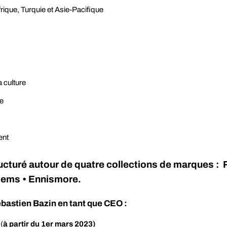
ue, Turquie et Asie-Pacifique
 culture
e
ent
tructuré autour de quatre collections de marques : 
blems • Ennismore.
ébastien Bazin en tant que CEO :
(
à partir du 1er mars 2023)